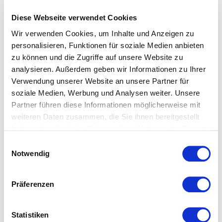
Beim Merzerisieren wird der Baumwollstoff durch
Diese Webseite verwendet Cookies
Natronlauge veredelt. Die Fasern quellen und runden sich,
Wir verwenden Cookies, um Inhalte und Anzeigen zu
wodurch der Stoff an Festigkeit gewinnt und
personalisieren, Funktionen für soziale Medien anbieten
aufnahmefähiger für Farbstoffe wird. Spannbettlaken und
zu können und die Zugriffe auf unsere Website zu
Bettwäsche aus merzerisierter Baumwolle bestechen
analysieren. Außerdem geben wir Informationen zu Ihrer
besonders durch ihren tollen Glanz.
Verwendung unserer Website an unsere Partner für
soziale Medien, Werbung und Analysen weiter. Unsere
Partner führen diese Informationen möglicherweise mit
weiteren Daten zusammen, die Sie ihnen bereitgestellt
haben oder die sie im Rahmen Ihrer Nutzung der Dienste
gesammelt haben.
Einwilligungsauswahl
Notwendig
Das könnte Ihnen ebenfalls
gefallen...
Präferenzen
Statistiken