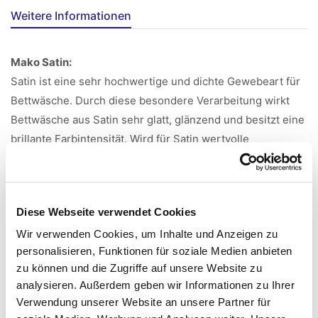
Weitere Informationen
Mako Satin:
Satin ist eine sehr hochwertige und dichte Gewebeart für
Bettwäsche. Durch diese besondere Verarbeitung wirkt
Bettwäsche aus Satin sehr glatt, glänzend und besitzt eine
brillante Farbintensität. Wird für Satin wertvolle
langstapelige Mako-Baumwolle verwendet, macht es das
Produkt noch feiner und damit edler und es entsteht die
bekannte Mako Satin Bettwäsche. Teure, hochwertige
Diese Webseite verwendet Cookies
Satin-Stoffe sind oft wesentlich dichter gewebt als
einfache, günstige Mako Satin Bettwäsche. Es wird also
Wir verwenden Cookies, um Inhalte und Anzeigen zu
personalisieren, Funktionen für soziale Medien anbieten
mehr Material auf einem cm² verarbeitet.
zu können und die Zugriffe auf unsere Website zu
Merzerisieren:
analysieren. Außerdem geben wir Informationen zu Ihrer
Beim Merzerisieren wird der Baumwollstoff durch
Verwendung unserer Website an unsere Partner für