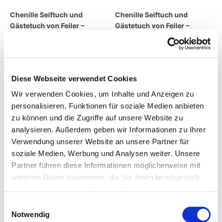
Chenille Seiftuch und
Chenille Seiftuch und
Gästetuch von Feiler –
Gästetuch von Feiler –
Prinzessin auf der Erbse
Rotkäppchen
9,95
€
–
23,95
€
9,95
€
–
23,95
€
inkl. MwSt.
inkl. MwSt.
Diese Webseite verwendet Cookies
zzgl.
Versandkosten
zzgl.
Versandkosten
Wir verwenden Cookies, um Inhalte und Anzeigen zu
personalisieren, Funktionen für soziale Medien anbieten
Lieferzeit:
7 Tage
Lieferzeit:
7 Tage
zu können und die Zugriffe auf unsere Website zu
analysieren. Außerdem geben wir Informationen zu Ihrer
Verwendung unserer Website an unsere Partner für
soziale Medien, Werbung und Analysen weiter. Unsere
Partner führen diese Informationen möglicherweise mit
weiteren Daten zusammen, die Sie ihnen bereitgestellt
haben oder die sie im Rahmen Ihrer Nutzung der Dienste
gesammelt haben.
Einwilligungsauswahl
Notwendig