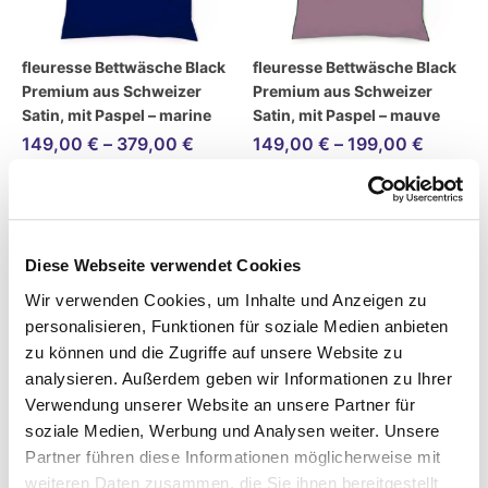
fleuresse Bettwäsche Black
fleuresse Bettwäsche Black
Premium aus Schweizer
Premium aus Schweizer
Satin, mit Paspel – marine
Satin, mit Paspel – mauve
149,00
€
–
379,00
€
149,00
€
–
199,00
€
inkl. MwSt.
inkl. MwSt.
zzgl.
Versandkosten
zzgl.
Versandkosten
Diese Webseite verwendet Cookies
Lieferzeit:
14 Tage
Lieferzeit:
14 Tage
Wir verwenden Cookies, um Inhalte und Anzeigen zu
personalisieren, Funktionen für soziale Medien anbieten
zu können und die Zugriffe auf unsere Website zu
analysieren. Außerdem geben wir Informationen zu Ihrer
Verwendung unserer Website an unsere Partner für
soziale Medien, Werbung und Analysen weiter. Unsere
Partner führen diese Informationen möglicherweise mit
weiteren Daten zusammen, die Sie ihnen bereitgestellt