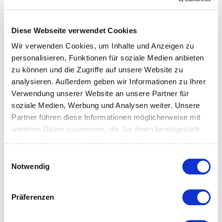
Flachspflanze gewonnen wird. Leinen-Fasern können
Luftfeuchtigkeit aufnehmen und an die Umgebung
abgeben und haben deswegen einen kühlenden Effekt.
Diese Webseite verwendet Cookies
Leinen Bettwäsche eignet sich deshalb hervorragend für
Wir verwenden Cookies, um Inhalte und Anzeigen zu
den Sommer. Leinenstoffe wirken trotzdem trocken
personalisieren, Funktionen für soziale Medien anbieten
wärmend und sind reißfest, aber völlig unelastisch. Die
zu können und die Zugriffe auf unsere Website zu
fehlende Elastizität wird durch den typischen Knittereffekt
analysieren. Außerdem geben wir Informationen zu Ihrer
sichtbar.
Verwendung unserer Website an unsere Partner für
soziale Medien, Werbung und Analysen weiter. Unsere
Partner führen diese Informationen möglicherweise mit
weiteren Daten zusammen, die Sie ihnen bereitgestellt
haben oder die sie im Rahmen Ihrer Nutzung der Dienste
gesammelt haben.
Einwilligungsauswahl
Notwendig
Das könnte Ihnen ebenfalls
gefallen...
Präferenzen