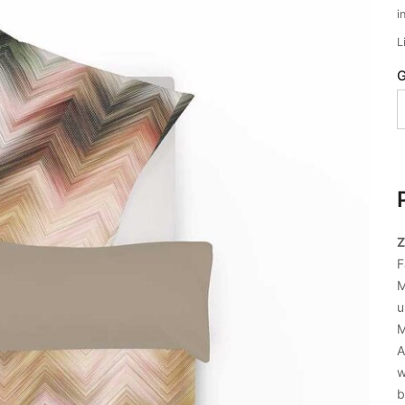
i
L
G
Z
F
M
u
M
A
w
b