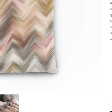
A
h
g
a
S
u
w