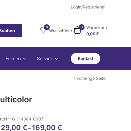
Login/Registrieren
Warenkorb
0
0
Suchen
Wunschliste
0,00
€
Filialen
Service
Kontakt
vorherige Seite
lticolor
rt.Nr.: G-114384-0007
129,00
€
169,00
€
–