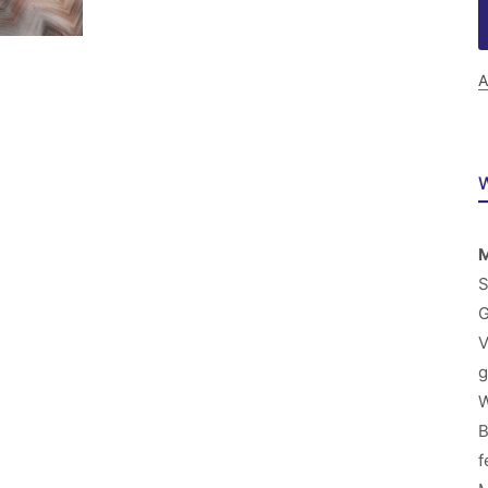
A
W
M
S
G
V
g
W
B
f