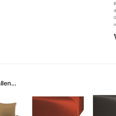
B
d
G
n
len...