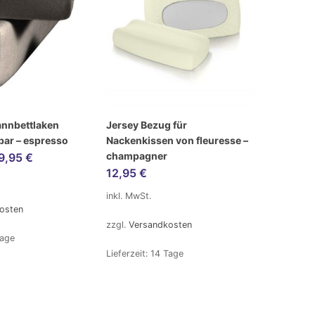
annbettlaken
Jersey Bezug für
bar – espresso
Nackenkissen von fleuresse –
champagner
9,95
€
12,95
€
inkl. MwSt.
osten
zzgl.
Versandkosten
Tage
Lieferzeit:
14 Tage