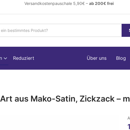
ersandkostenpauschale 5,90€ –
ab 200€ frei
en
Reduziert
Über uns
Blog
Art aus Mako-Satin, Zickzack – mu
A