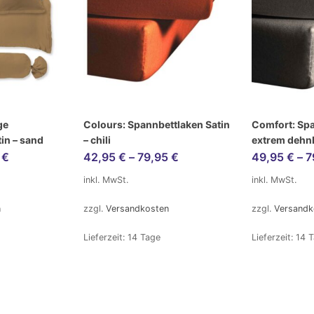
ge
Colours: Spannbettlaken Satin
Comfort: Sp
in – sand
– chili
extrem dehn
5
€
42,95
€
–
79,95
€
49,95
€
–
7
inkl. MwSt.
inkl. MwSt.
n
zzgl.
Versandkosten
zzgl.
Versandk
Lieferzeit:
14 Tage
Lieferzeit:
14 