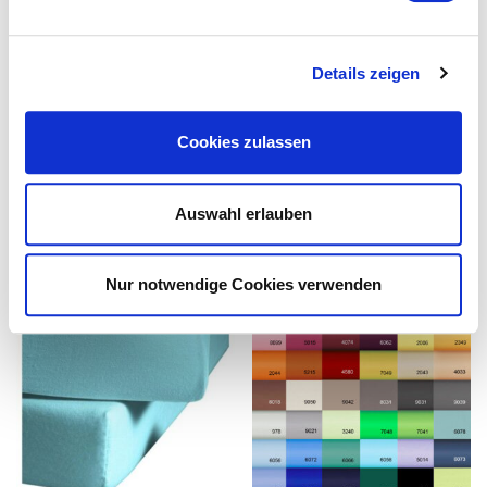
für 200/210/220x220
Details zeigen
Cookies zulassen
Das könnte Ihnen ebenfalls
Auswahl erlauben
gefallen...
Nur notwendige Cookies verwenden