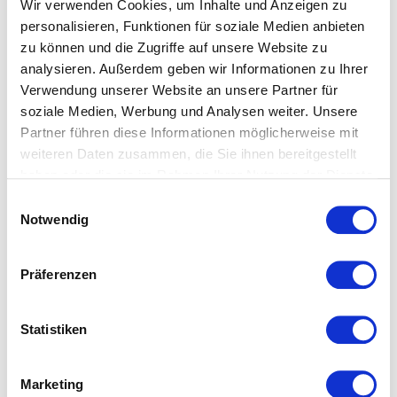
Wir verwenden Cookies, um Inhalte und Anzeigen zu
wodurch der Stoff an Festigkeit gewinnt und
personalisieren, Funktionen für soziale Medien anbieten
aufnahmefähiger für Farbstoffe wird. Spannbettlaken und
zu können und die Zugriffe auf unsere Website zu
Bettwäsche aus merzerisierter Baumwolle bestechen
analysieren. Außerdem geben wir Informationen zu Ihrer
besonders durch ihren tollen Glanz.
Verwendung unserer Website an unsere Partner für
soziale Medien, Werbung und Analysen weiter. Unsere
Größenhinweise Comfort-Laken:
Partner führen diese Informationen möglicherweise mit
Spannbettlaken mit 4% Elasthan 100x200: auch passend
weiteren Daten zusammen, die Sie ihnen bereitgestellt
für 90/100x200/220 Spannbettlaken mit 4% Elasthan
haben oder die sie im Rahmen Ihrer Nutzung der Dienste
120x200: auch passend für 110/130x200/220
gesammelt haben.
Einwilligungsauswahl
Notwendig
Achtung:
120x200 ist nur in folgenden Farben erhältlich:
1000, 2610, 8099, 2349, 4580, 4033, 9050, 8031, 978,
Präferenzen
9031, 3240, 6078, 6056, 9021, 7060
Spannbettlaken mit 4% Elasthan 150x200: auch passend
Statistiken
für 140/160x200/220 Spannbettlaken mit 4% Elasthan
180x200: auch passend für 190/200x200/220
Marketing
Spannbettlaken mit 4% Elasthan 200x200: auch passend