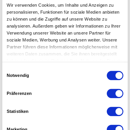
Natronlauge veredelt. Die Fasern quellen und runden sich,
Wir verwenden Cookies, um Inhalte und Anzeigen zu
wodurch der Stoff an Festigkeit gewinnt und
personalisieren, Funktionen für soziale Medien anbieten
zu können und die Zugriffe auf unsere Website zu
aufnahmefähiger für Farbstoffe wird. Spannbettlaken und
analysieren. Außerdem geben wir Informationen zu Ihrer
Bettwäsche aus merzerisierter Baumwolle bestechen
Verwendung unserer Website an unsere Partner für
besonders durch ihren tollen Glanz.
soziale Medien, Werbung und Analysen weiter. Unsere
Größenhinweise Comfort-Laken:
Partner führen diese Informationen möglicherweise mit
weiteren Daten zusammen, die Sie ihnen bereitgestellt
Spannbettlaken mit 4% Elasthan 100x200: auch passend
haben oder die sie im Rahmen Ihrer Nutzung der Dienste
für 90/100x200/220 Spannbettlaken mit 4% Elasthan
gesammelt haben.
Einwilligungsauswahl
120x200: auch passend für 110/130x200/220
Notwendig
Achtung:
120x200 ist nur in folgenden Farben erhältlich:
Präferenzen
1000, 2610, 8099, 2349, 4580, 4033, 9050, 8031, 978,
9031, 3240, 6078, 6056, 9021, 7060
Spannbettlaken mit 4% Elasthan 150x200: auch passend
Statistiken
für 140/160x200/220 Spannbettlaken mit 4% Elasthan
180x200: auch passend für 190/200x200/220
Marketing