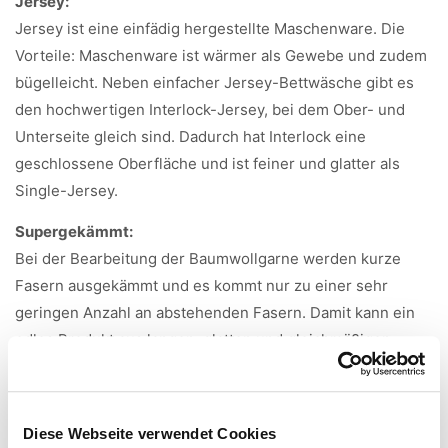
Jersey:
Jersey ist eine einfädig hergestellte Maschenware. Die
Vorteile: Maschenware ist wärmer als Gewebe und zudem
bügelleicht. Neben einfacher Jersey-Bettwäsche gibt es
den hochwertigen Interlock-Jersey, bei dem Ober- und
Unterseite gleich sind. Dadurch hat Interlock eine
geschlossene Oberfläche und ist feiner und glatter als
Single-Jersey.
Supergekämmt:
Bei der Bearbeitung der Baumwollgarne werden kurze
Fasern ausgekämmt und es kommt nur zu einer sehr
geringen Anzahl an abstehenden Fasern. Damit kann ein
edles Produkt aus langen, glatten und gleichmäßigen
Fasern hergestellt werden.
Merzerisieren:
Beim Merzerisieren wird der Baumwollstoff durch
Diese Webseite verwendet Cookies