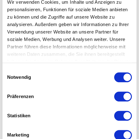
Wir verwenden Cookies, um Inhalte und Anzeigen zu
Natronlauge veredelt. Die Fasern quellen und runden sich,
personalisieren, Funktionen für soziale Medien anbieten
wodurch der Stoff an Festigkeit gewinnt und
zu können und die Zugriffe auf unsere Website zu
aufnahmefähiger für Farbstoffe wird. Spannbettlaken und
analysieren. Außerdem geben wir Informationen zu Ihrer
Bettwäsche aus merzerisierter Baumwolle bestechen
Verwendung unserer Website an unsere Partner für
besonders durch ihren tollen Glanz.
soziale Medien, Werbung und Analysen weiter. Unsere
Partner führen diese Informationen möglicherweise mit
Größenhinweise Comfort-Laken:
weiteren Daten zusammen, die Sie ihnen bereitgestellt
Spannbettlaken mit 4% Elasthan 100x200: auch passend
haben oder die sie im Rahmen Ihrer Nutzung der Dienste
für 90/100x200/220 Spannbettlaken mit 4% Elasthan
gesammelt haben.
Einwilligungsauswahl
120x200: auch passend für 110/130x200/220
Notwendig
Achtung:
120x200 ist nur in folgenden Farben erhältlich:
Präferenzen
1000, 2610, 8099, 2349, 4580, 4033, 9050, 8031, 978,
9031, 3240, 6078, 6056, 9021, 7060
Statistiken
Spannbettlaken mit 4% Elasthan 150x200: auch passend
für 140/160x200/220 Spannbettlaken mit 4% Elasthan
180x200: auch passend für 190/200x200/220
Marketing