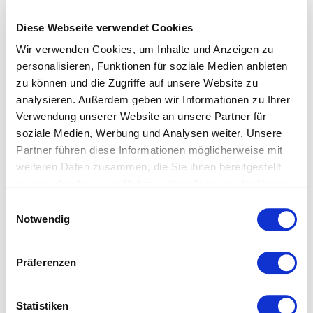
Diese Webseite verwendet Cookies
Wir verwenden Cookies, um Inhalte und Anzeigen zu
personalisieren, Funktionen für soziale Medien anbieten
zu können und die Zugriffe auf unsere Website zu
analysieren. Außerdem geben wir Informationen zu Ihrer
Verwendung unserer Website an unsere Partner für
soziale Medien, Werbung und Analysen weiter. Unsere
Partner führen diese Informationen möglicherweise mit
weiteren Daten zusammen, die Sie ihnen bereitgestellt
haben oder die sie im Rahmen Ihrer Nutzung der Dienste
gesammelt haben.
Einwilligungsauswahl
Notwendig
Präferenzen
Colours: einfarbige
Colours: einfarbige
Kissenbezüge Satin –
Kissenbezüge Satin –
Statistiken
jadegrün – 40×80