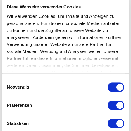
Beim Merzerisieren wird der Baumwollstoff durch
Diese Webseite verwendet Cookies
Natronlauge veredelt. Die Fasern quellen und runden sich,
wodurch der Stoff an Festigkeit gewinnt und
Wir verwenden Cookies, um Inhalte und Anzeigen zu
personalisieren, Funktionen für soziale Medien anbieten
aufnahmefähiger für Farbstoffe wird. Spannbettlaken und
zu können und die Zugriffe auf unsere Website zu
Bettwäsche aus merzerisierter Baumwolle bestechen
analysieren. Außerdem geben wir Informationen zu Ihrer
besonders durch ihren tollen Glanz.
Verwendung unserer Website an unsere Partner für
soziale Medien, Werbung und Analysen weiter. Unsere
Partner führen diese Informationen möglicherweise mit
weiteren Daten zusammen, die Sie ihnen bereitgestellt
haben oder die sie im Rahmen Ihrer Nutzung der Dienste
gesammelt haben.
Einwilligungsauswahl
Notwendig
Das könnte Ihnen ebenfalls
gefallen...
Präferenzen
Statistiken