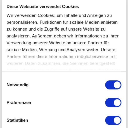
Diese Webseite verwendet Cookies
Wir verwenden Cookies, um Inhalte und Anzeigen zu
personalisieren, Funktionen für soziale Medien anbieten
zu können und die Zugriffe auf unsere Website zu
analysieren. Außerdem geben wir Informationen zu Ihrer
Verwendung unserer Website an unsere Partner für
soziale Medien, Werbung und Analysen weiter. Unsere
Partner führen diese Informationen möglicherweise mit
weiteren Daten zusammen, die Sie ihnen bereitgestellt
haben oder die sie im Rahmen Ihrer Nutzung der Dienste
gesammelt haben.
Einwilligungsauswahl
Notwendig
Präferenzen
Colours: einfarbige
Comfort XL: Spannbettlaken
Statistiken
Kissenbezüge Mako Satin –
extra hoch – weiß
weiß – 35×40 mit Stehsaum
59,95
€
–
89,95
€