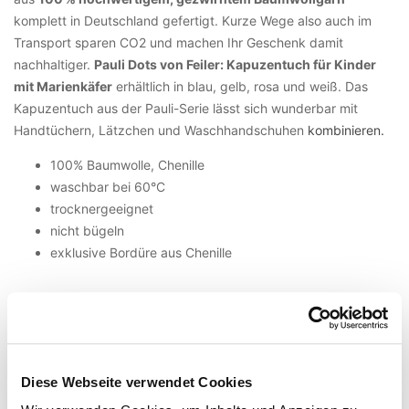
komplett in Deutschland gefertigt. Kurze Wege also auch im
Transport sparen CO2 und machen Ihr Geschenk damit
nachhaltiger.
Pauli Dots von Feiler: Kapuzentuch für Kinder
mit Marienkäfer
erhältlich in blau, gelb, rosa und weiß. Das
Kapuzentuch aus der Pauli-Serie lässt sich wunderbar mit
Handtüchern, Lätzchen und Waschhandschuhen
kombinieren.
100% Baumwolle, Chenille
waschbar bei 60°C
trocknergeeignet
nicht bügeln
exklusive Bordüre aus Chenille
Weitere Informationen
Diese Webseite verwendet Cookies
Chenille:
Bei Chenille handelt es sich um ein einzigartiges