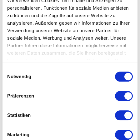
Plüschgewebe aus reiner Baumwolle. Der bekannte
Wir verwenden Cookies, um Inhalte und Anzeigen zu
personalisieren, Funktionen für soziale Medien anbieten
Hersteller Feiler zeichnet sich durch besondere
zu können und die Zugriffe auf unsere Website zu
Webtechnik und exklusive Qualität aus und verspricht eine
analysieren. Außerdem geben wir Informationen zu Ihrer
lange Lebensdauer! Chenille von Feiler flusst im
Verwendung unserer Website an unsere Partner für
Gegensatz zu günstiger Ware niemals.
soziale Medien, Werbung und Analysen weiter. Unsere
Partner führen diese Informationen möglicherweise mit
weiteren Daten zusammen, die Sie ihnen bereitgestellt
haben oder die sie im Rahmen Ihrer Nutzung der Dienste
gesammelt haben.
Das könnte Ihnen ebenfalls
Einwilligungsauswahl
Notwendig
gefallen...
Präferenzen
Statistiken
Marketing