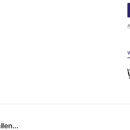
A
W
len...