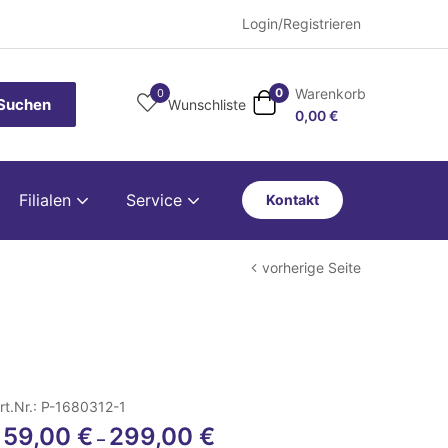
Login/Registrieren
Warenkorb
0
0
Suchen
Wunschliste
0,00
€
Filialen
Service
Kontakt
vorherige Seite
rt.Nr.: P-1680312-1
159,00
€
299,00
€
–