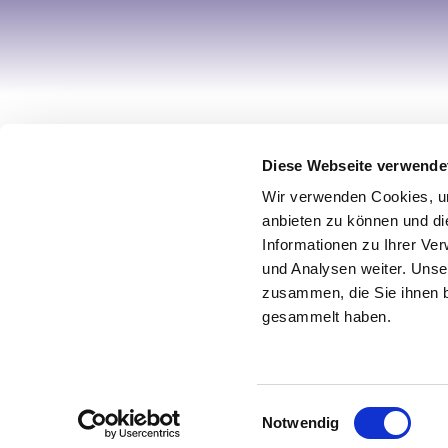
Ihr Account
Informa
Diese Webseite verwende
Registrieren
Über uns
Wir verwenden Cookies, um
Mein Account
Impress
anbieten zu können und di
Informationen zu Ihrer Ve
Wunschliste
AGB / Wi
und Analysen weiter. Unse
Warenkorb
Datensch
zusammen, die Sie ihnen b
Zur Kasse
Vertrag w
gesammelt haben.
© 2026 Design by netz & werk
Einwilligungsauswahl
Notwendig