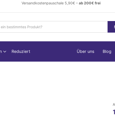
ersandkostenpauschale 5,90€ –
ab 200€ frei
en
Reduziert
Über uns
Blog
A