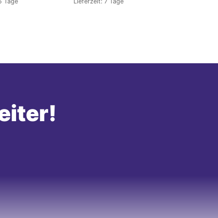
5 Tage
Lieferzeit:
7 Tage
eiter!