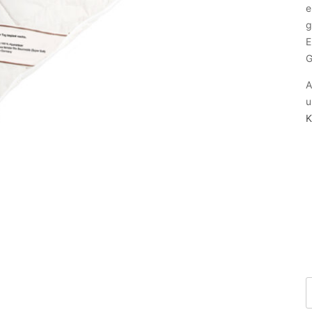
e
g
E
G
A
u
K