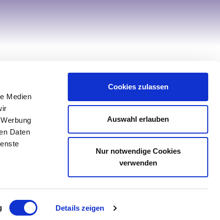
Hilfe & Service
Cookies zulassen
Kontakt
le Medien
Service
ir
Auswahl erlauben
, Werbung
Retourenportal
ren Daten
Sonderanfertigung Tischwäsche
ienste
Nur notwendige Cookies
Sonderanfertigung Spannbettlaken
verwenden
g
Details zeigen