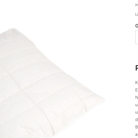
i
L
G
K
E
N
u
u
d
B
a