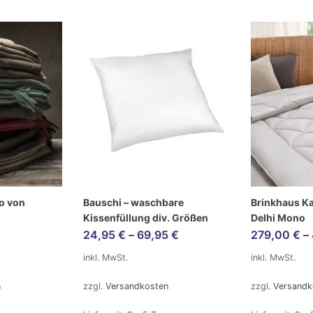
ro von
Bauschi – waschbare
Brinkhaus K
Kissenfüllung div. Größen
Delhi Mono
24,95
€
–
69,95
€
279,00
€
–
inkl. MwSt.
inkl. MwSt.
n
zzgl.
Versandkosten
zzgl.
Versandk