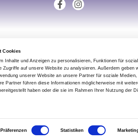
tionen
Unsere Fillialen
t Cookies
Standort Augsburg
 Inhalte und Anzeigen zu personalisieren, Funktionen für sozia
um
Standort Aachen
e Zugriffe auf unsere Website zu analysieren. Außerdem geben w
rwendung unserer Website an unsere Partner für soziale Medien
derrufsrecht
Standort Köln
re Partner führen diese Informationen möglicherweise mit weite
utz
Standort Münster
ereitgestellt haben oder die sie im Rahmen Ihrer Nutzung der D
iderrufen
Standort Ulm
Präferenzen
Statistiken
Marketin