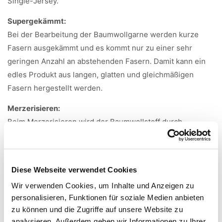
Single-Jersey.
Supergekämmt:
Bei der Bearbeitung der Baumwollgarne werden kurze
Fasern ausgekämmt und es kommt nur zu einer sehr
geringen Anzahl an abstehenden Fasern. Damit kann ein
edles Produkt aus langen, glatten und gleichmäßigen
Fasern hergestellt werden.
Merzerisieren:
Beim Merzerisieren wird der Baumwollstoff durch
Natronlauge veredelt. Die Fasern quellen und runden sich,
wodurch der Stoff an Festigkeit gewinnt und
aufnahmefähiger für Farbstoffe wird. Spannbettlaken und
Diese Webseite verwendet Cookies
Bettwäsche aus merzerisierter Baumwolle bestechen
Wir verwenden Cookies, um Inhalte und Anzeigen zu
besonders durch ihren tollen Glanz.
personalisieren, Funktionen für soziale Medien anbieten
Größenhinweise Comfort-Laken:
zu können und die Zugriffe auf unsere Website zu
analysieren. Außerdem geben wir Informationen zu Ihrer