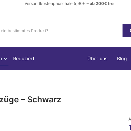
ersandkostenpauschale 5,90€ –
ab 200€ frei
en
Reduziert
Über uns
Blog
ezüge – Schwarz
A