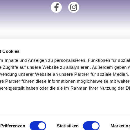
tionen
Unsere Fillialen
t Cookies
Standort Augsburg
 Inhalte und Anzeigen zu personalisieren, Funktionen für sozia
um
Standort Aachen
e Zugriffe auf unsere Website zu analysieren. Außerdem geben w
rwendung unserer Website an unsere Partner für soziale Medien
derrufsrecht
Standort Köln
re Partner führen diese Informationen möglicherweise mit weite
utz
Standort Münster
ereitgestellt haben oder die sie im Rahmen Ihrer Nutzung der D
iderrufen
Standort Ulm
Präferenzen
Statistiken
Marketin