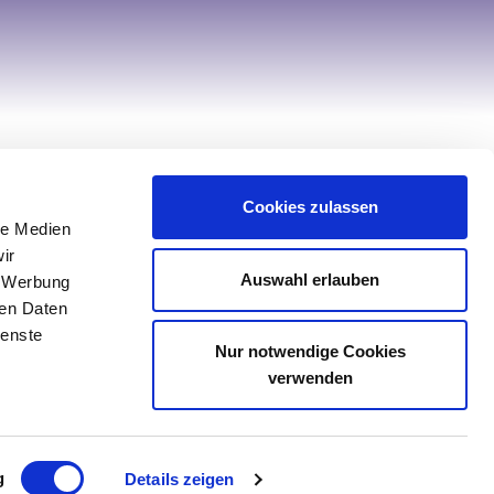
Hilfe & Service
Cookies zulassen
Kontakt
le Medien
Service
ir
Auswahl erlauben
, Werbung
Retourenportal
ren Daten
Sonderanfertigung Tischwäsche
ienste
Nur notwendige Cookies
Sonderanfertigung Spannbettlaken
verwenden
g
Details zeigen