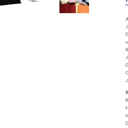
W
J
J
D
u
B
J
D
O
J
B
k
e
D