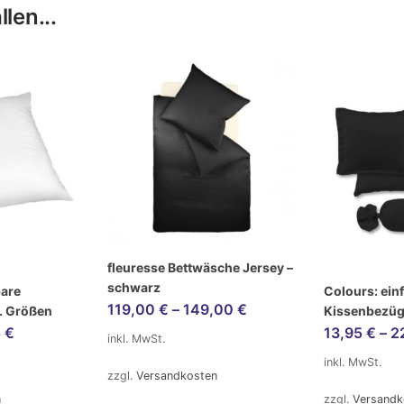
len...
fleuresse Bettwäsche Jersey –
schwarz
bare
Colours: ein
119,00
€
–
149,00
€
v. Größen
Kissenbezüg
5
€
13,95
€
–
2
inkl. MwSt.
inkl. MwSt.
zzgl.
Versandkosten
n
zzgl.
Versandk