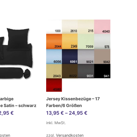
farbige
Jersey Kissenbezüge – 17
e Satin – schwarz
Farben/6 Größen
2,95
€
13,95
€
–
24,95
€
inkl. MwSt.
osten
zzgl.
Versandkosten