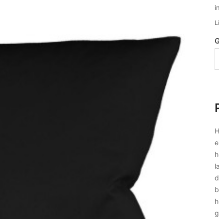
i
L
G
H
e
h
l
d
b
h
g