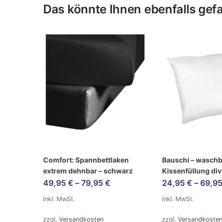
Das könnte Ihnen ebenfalls gefal
Comfort: Spannbettlaken
Bauschi – wasch
extrem dehnbar – schwarz
Kissenfüllung di
49,95
€
–
79,95
€
24,95
€
–
69,9
inkl. MwSt.
inkl. MwSt.
zzgl.
Versandkosten
zzgl.
Versandkoste