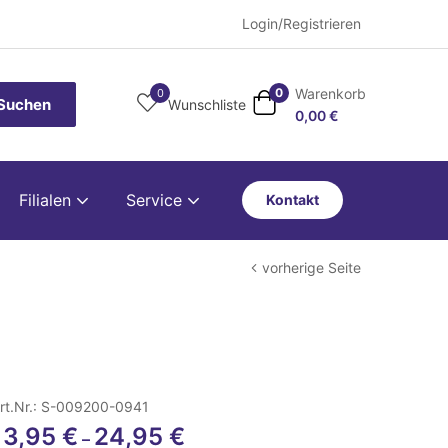
Login/Registrieren
Warenkorb
0
0
Suchen
Wunschliste
0,00
€
Filialen
Service
Kontakt
vorherige Seite
rt.Nr.: S-009200-0941
13,95
€
24,95
€
–