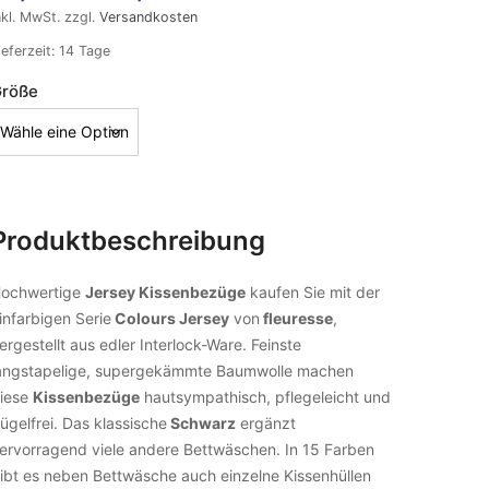
nkl. MwSt.
zzgl.
Versandkosten
ieferzeit:
14 Tage
röße
Produktbeschreibung
ochwertige
Jersey Kissenbezüge
kaufen Sie mit der
infarbigen Serie
Colours Jersey
von
fleuresse
,
ergestellt aus edler Interlock-Ware. Feinste
angstapelige, supergekämmte Baumwolle machen
iese
Kissenbezüge
hautsympathisch, pflegeleicht und
ügelfrei. Das klassische
Schwarz
ergänzt
ervorragend viele andere Bettwäschen. In 15 Farben
ibt es neben Bettwäsche auch einzelne Kissenhüllen