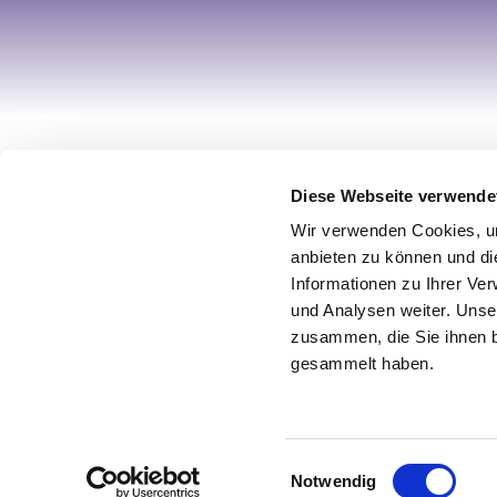
Ihr Account
Informa
Diese Webseite verwende
Registrieren
Über uns
Wir verwenden Cookies, um
Mein Account
Impress
anbieten zu können und di
Informationen zu Ihrer Ve
Wunschliste
AGB / Wi
und Analysen weiter. Unse
Warenkorb
Datensch
zusammen, die Sie ihnen b
Zur Kasse
Vertrag w
gesammelt haben.
© 2026 Design by netz & werk
Einwilligungsauswahl
Notwendig