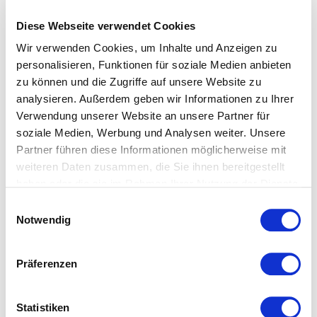
Spannbettlaken aus 100%-Baumwoll-Jersey 100x200:
auch passend für 90x190/200
Diese Webseite verwendet Cookies
Spannbettlaken aus 100%-Baumwoll-Jersey 150x200:
Wir verwenden Cookies, um Inhalte und Anzeigen zu
auch passend für 140/160x200
personalisieren, Funktionen für soziale Medien anbieten
Spannbettlaken aus 100%-Baumwoll-Jersey 200x200:
zu können und die Zugriffe auf unsere Website zu
auch passend für 180/190x200
analysieren. Außerdem geben wir Informationen zu Ihrer
Verwendung unserer Website an unsere Partner für
soziale Medien, Werbung und Analysen weiter. Unsere
Partner führen diese Informationen möglicherweise mit
weiteren Daten zusammen, die Sie ihnen bereitgestellt
haben oder die sie im Rahmen Ihrer Nutzung der Dienste
gesammelt haben.
Einwilligungsauswahl
Das könnte Ihnen ebenfalls
Notwendig
gefallen...
Präferenzen
Statistiken