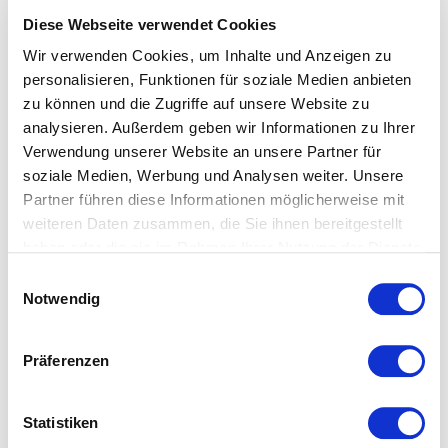
auch passend für 90x190/200
Diese Webseite verwendet Cookies
Spannbettlaken aus 100%-Baumwoll-Jersey 150x200:
Wir verwenden Cookies, um Inhalte und Anzeigen zu
auch passend für 140/160x200
personalisieren, Funktionen für soziale Medien anbieten
Spannbettlaken aus 100%-Baumwoll-Jersey 200x200:
zu können und die Zugriffe auf unsere Website zu
auch passend für 180/190x200
analysieren. Außerdem geben wir Informationen zu Ihrer
Verwendung unserer Website an unsere Partner für
soziale Medien, Werbung und Analysen weiter. Unsere
Partner führen diese Informationen möglicherweise mit
weiteren Daten zusammen, die Sie ihnen bereitgestellt
haben oder die sie im Rahmen Ihrer Nutzung der Dienste
gesammelt haben.
Einwilligungsauswahl
Das könnte Ihnen ebenfalls
Notwendig
gefallen...
Präferenzen
Statistiken