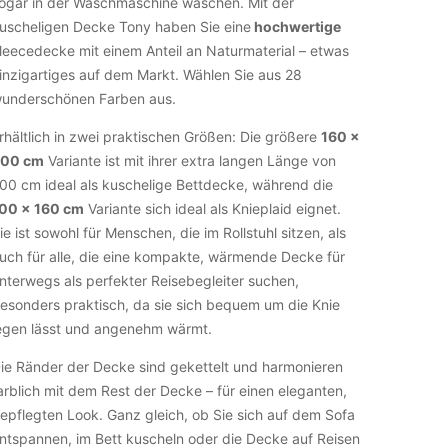
ogar in der Waschmaschine waschen. Mit der
uscheligen Decke Tony haben Sie eine
hochwertige
leecedecke mit einem Anteil an Naturmaterial – etwas
inzigartiges auf dem Markt. Wählen Sie aus 28
underschönen Farben aus.
rhältlich in zwei praktischen Größen: Die größere
160 x
00 cm
Variante ist mit ihrer extra langen Länge von
00 cm ideal als kuschelige Bettdecke, während die
00 x 160 cm
Variante sich ideal als Knieplaid eignet.
ie ist sowohl für Menschen, die im Rollstuhl sitzen, als
uch für alle, die eine kompakte, wärmende Decke für
nterwegs als perfekter Reisebegleiter suchen,
esonders praktisch, da sie sich bequem um die Knie
egen lässt und angenehm wärmt.
ie Ränder der Decke sind gekettelt und harmonieren
arblich mit dem Rest der Decke – für einen eleganten,
epflegten Look. Ganz gleich, ob Sie sich auf dem Sofa
ntspannen, im Bett kuscheln oder die Decke auf Reisen