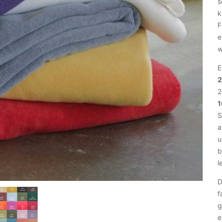
s
k
F
e
w
E
2
2
1
S
a
u
b
l
D
f
g
e