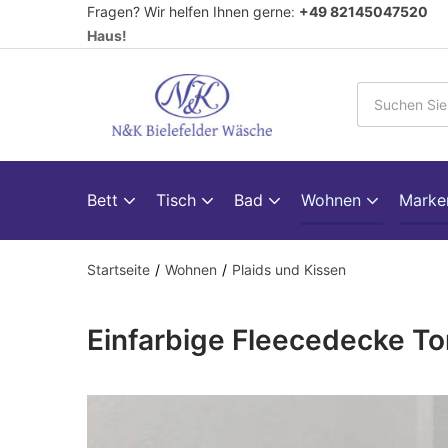
Fragen? Wir helfen Ihnen gerne
:
+49 82145047520
V
Haus!
Bett
Tisch
Bad
Wohnen
Mark
Startseite
Wohnen
Plaids und Kissen
Einfarbige Fleecedecke To