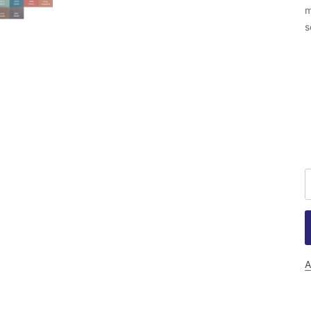
m
s
A