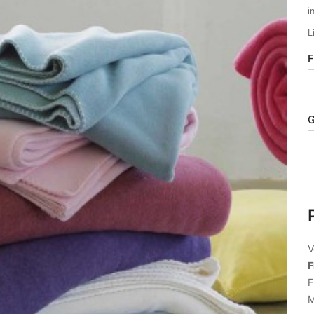
i
L
F
G
V
F
F
M