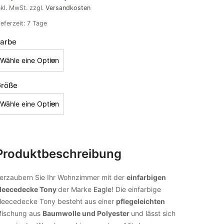
nkl. MwSt.
zzgl.
Versandkosten
ieferzeit:
7 Tage
arbe
röße
Produktbeschreibung
erzaubern Sie Ihr Wohnzimmer mit der
einfarbigen
leecedecke Tony
der Marke
Eagle
! Die einfarbige
leecedecke Tony besteht aus einer
pflegeleichten
ischung aus
Baumwolle und Polyester
und lässt sich