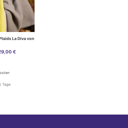
Plaids La Diva von
29,00
€
osten
5 Tage