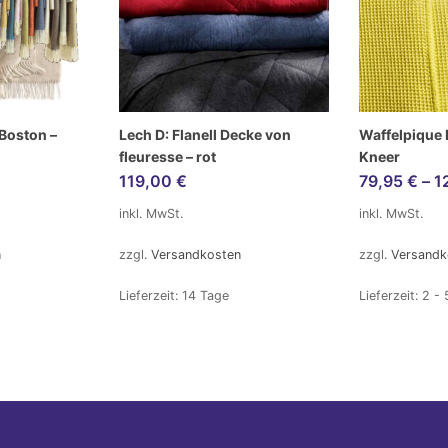
 Boston –
Lech D: Flanell Decke von
Waffelpique 
fleuresse – rot
Kneer
119,00
€
79,95
€
–
1
inkl. MwSt.
inkl. MwSt.
n
zzgl.
Versandkosten
zzgl.
Versandk
Lieferzeit:
14 Tage
Lieferzeit:
2 - 