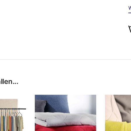
W
len...