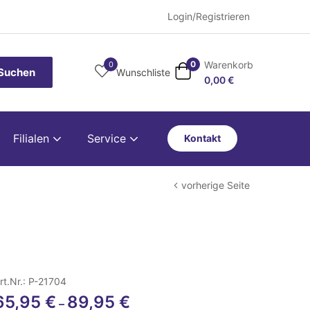
Login/Registrieren
Warenkorb
0
0
Suchen
Wunschliste
0,00
€
Filialen
Service
Kontakt
vorherige Seite
rt.Nr.: P-21704
65,95
€
89,95
€
–