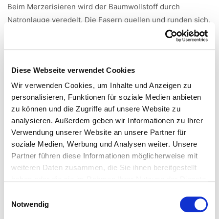
Beim Merzerisieren wird der Baumwollstoff durch
Natronlauge veredelt. Die Fasern quellen und runden sich,
wodurch der Stoff an Festigkeit gewinnt und
aufnahmefähiger für Farbstoffe wird. Spannbettlaken und
Bettwäsche aus merzerisierter Baumwolle bestechen
Diese Webseite verwendet Cookies
besonders durch ihren tollen Glanz.
Wir verwenden Cookies, um Inhalte und Anzeigen zu
Größenhinweise einfarbige Bettwäsche Colours:
personalisieren, Funktionen für soziale Medien anbieten
Garnituren in der Größe 200x200, 200x220 und 240x220
zu können und die Zugriffe auf unsere Website zu
werden mit einer Wäschefalte im oberen Drittel gefertigt.
analysieren. Außerdem geben wir Informationen zu Ihrer
Garnituren in der Größe 200x220: Breite = 200, Länge =
Verwendung unserer Website an unsere Partner für
soziale Medien, Werbung und Analysen weiter. Unsere
220. D. h. der Reißverschluss befindet sich auf der Breite
Partner führen diese Informationen möglicherweise mit
von 200cm.
weiteren Daten zusammen, die Sie ihnen bereitgestellt
Garnituren in der Größe 240x220: Breite = 240, Länge =
haben oder die sie im Rahmen Ihrer Nutzung der Dienste
220. D. h. der Reißverschluss befindet sich auf der Breite
gesammelt haben.
Einwilligungsauswahl
von 240cm.
Notwendig