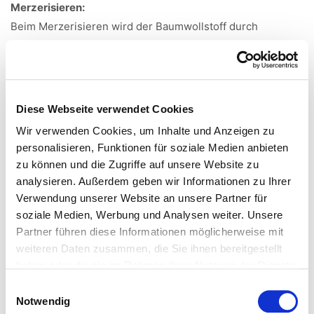
Merzerisieren:
Beim Merzerisieren wird der Baumwollstoff durch
Natronlauge veredelt. Die Fasern quellen und runden sich,
wodurch der Stoff an Festigkeit gewinnt und
aufnahmefähiger für Farbstoffe wird. Spannbettlaken und
Bettwäsche aus merzerisierter Baumwolle bestechen
Diese Webseite verwendet Cookies
besonders durch ihren tollen Glanz.
Wir verwenden Cookies, um Inhalte und Anzeigen zu
personalisieren, Funktionen für soziale Medien anbieten
Größenhinweise einfarbige Bettwäsche Colours:
zu können und die Zugriffe auf unsere Website zu
Garnituren in der Größe 200x200, 200x220 und 240x220
analysieren. Außerdem geben wir Informationen zu Ihrer
werden mit einer Wäschefalte im oberen Drittel gefertigt.
Verwendung unserer Website an unsere Partner für
Garnituren in der Größe 200x220: Breite = 200, Länge =
soziale Medien, Werbung und Analysen weiter. Unsere
220. D. h. der Reißverschluss befindet sich auf der Breite
Partner führen diese Informationen möglicherweise mit
von 200cm.
weiteren Daten zusammen, die Sie ihnen bereitgestellt
Garnituren in der Größe 240x220: Breite = 240, Länge =
haben oder die sie im Rahmen Ihrer Nutzung der Dienste
220. D. h. der Reißverschluss befindet sich auf der Breite
gesammelt haben.
Einwilligungsauswahl
von 240cm.
Notwendig