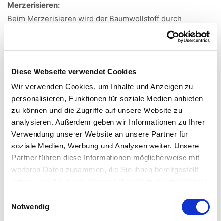
Merzerisieren:
Beim Merzerisieren wird der Baumwollstoff durch
Natronlauge veredelt. Die Fasern quellen und runden sich,
wodurch der Stoff an Festigkeit gewinnt und
aufnahmefähiger für Farbstoffe wird. Spannbettlaken und
Diese Webseite verwendet Cookies
Bettwäsche aus merzerisierter Baumwolle bestechen
besonders durch ihren tollen Glanz.
Wir verwenden Cookies, um Inhalte und Anzeigen zu
personalisieren, Funktionen für soziale Medien anbieten
Größenhinweise einfarbige Bettwäsche Colours:
zu können und die Zugriffe auf unsere Website zu
Garnituren in der Größe 200x200, 200x220 und 240x220
analysieren. Außerdem geben wir Informationen zu Ihrer
werden mit einer Wäschefalte im oberen Drittel gefertigt.
Verwendung unserer Website an unsere Partner für
Garnituren in der Größe 200x220: Breite = 200, Länge =
soziale Medien, Werbung und Analysen weiter. Unsere
Partner führen diese Informationen möglicherweise mit
220. D. h. der Reißverschluss befindet sich auf der Breite
weiteren Daten zusammen, die Sie ihnen bereitgestellt
von 200cm.
haben oder die sie im Rahmen Ihrer Nutzung der Dienste
Garnituren in der Größe 240x220: Breite = 240, Länge =
gesammelt haben.
Einwilligungsauswahl
220. D. h. der Reißverschluss befindet sich auf der Breite
Notwendig
von 240cm.