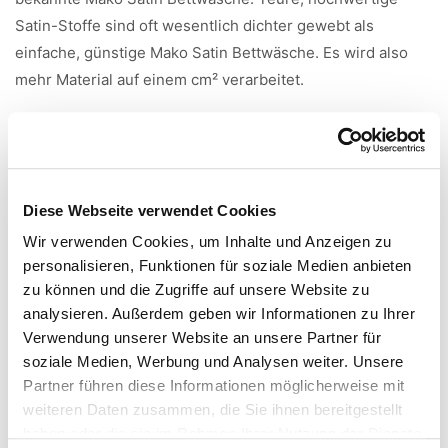
Satin-Stoffe sind oft wesentlich dichter gewebt als
einfache, günstige Mako Satin Bettwäsche. Es wird also
mehr Material auf einem cm² verarbeitet.
Merzerisieren:
Beim Merzerisieren wird der Baumwollstoff durch
Natronlauge veredelt. Die Fasern quellen und runden sich,
wodurch der Stoff an Festigkeit gewinnt und
Diese Webseite verwendet Cookies
aufnahmefähiger für Farbstoffe wird. Spannbettlaken und
Wir verwenden Cookies, um Inhalte und Anzeigen zu
Bettwäsche aus merzerisierter Baumwolle bestechen
personalisieren, Funktionen für soziale Medien anbieten
besonders durch ihren tollen Glanz.
zu können und die Zugriffe auf unsere Website zu
analysieren. Außerdem geben wir Informationen zu Ihrer
Größenhinweise einfarbige Bettwäsche Colours:
Verwendung unserer Website an unsere Partner für
Garnituren in der Größe 200x200, 200x220 und 240x220
soziale Medien, Werbung und Analysen weiter. Unsere
werden mit einer Wäschefalte im oberen Drittel gefertigt.
Partner führen diese Informationen möglicherweise mit
Garnituren in der Größe 200x220: Breite = 200, Länge =
weiteren Daten zusammen, die Sie ihnen bereitgestellt
220. D. h. der Reißverschluss befindet sich auf der Breite
haben oder die sie im Rahmen Ihrer Nutzung der Dienste