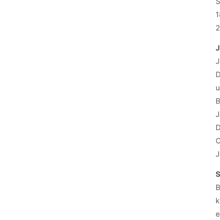
S
1
J
J
D
u
B
J
D
O
J
B
k
e