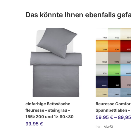
Das könnte Ihnen ebenfalls gefal
einfarbige Bettwäsche
fleuresse Comfor
fleuresse – steingrau –
Spannbettlaken –
155×200 und 1x 80×80
59,95
€
–
89,9
99,95
€
inkl. MwSt.