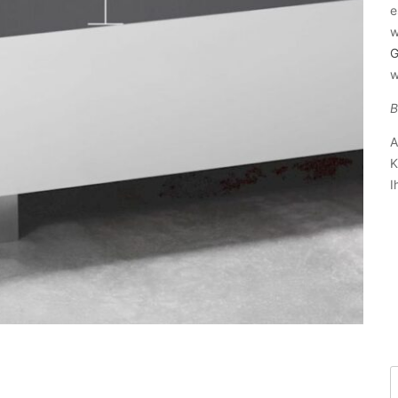
e
w
G
w
B
A
K
I