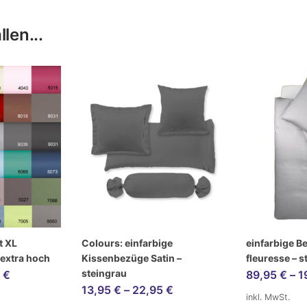
len...
t XL
Colours: einfarbige
einfarbige B
 extra hoch
Kissenbezüge Satin –
fleuresse – s
steingrau
5
€
89,95
€
–
1
13,95
€
–
22,95
€
inkl. MwSt.