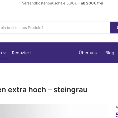
ersandkostenpauschale 5,90€ –
ab 200€ frei
en
Reduziert
Über uns
Blog
n extra hoch – steingrau
A