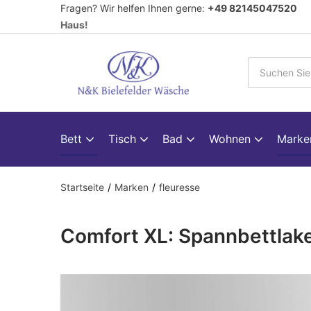
Fragen? Wir helfen Ihnen gerne
:
+49 82145047520
V
Haus!
Bett
Tisch
Bad
Wohnen
Mark
Startseite
Marken
fleuresse
Comfort XL: Spannbettlake