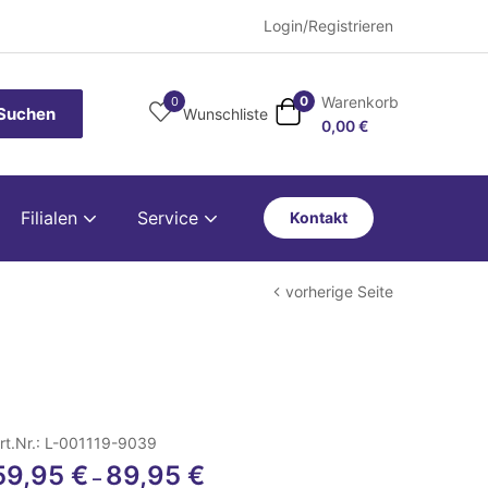
Login/Registrieren
Warenkorb
0
0
Suchen
Wunschliste
0,00
€
Filialen
Service
Kontakt
vorherige Seite
rt.Nr.: L-001119-9039
59,95
€
89,95
€
–