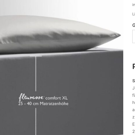
i
L
G
S
J
f
h
a
z
E
2