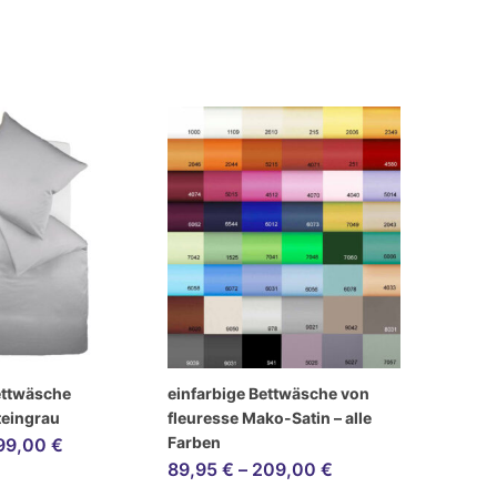
ettwäsche
einfarbige Bettwäsche von
teingrau
fleuresse Mako-Satin – alle
Farben
99,00
€
89,95
€
–
209,00
€