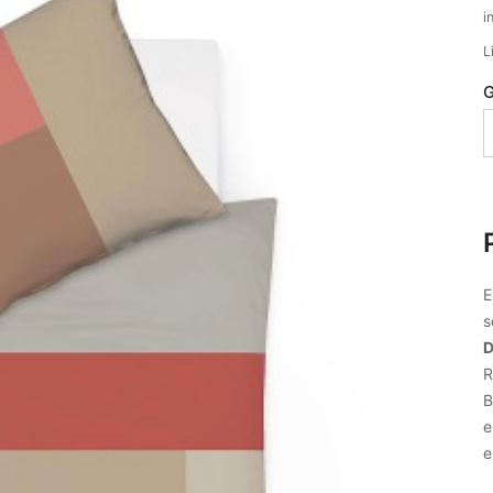
i
L
G
E
s
D
R
B
e
e