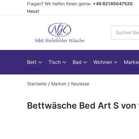
Fragen? Wir helfen Ihnen gerne
:
+49 82145047520
V
Haus!
Bett
Tisch
Bad
Wohnen
Mark
Startseite
Marken
fleuresse
Bettwäsche Bed Art S von f