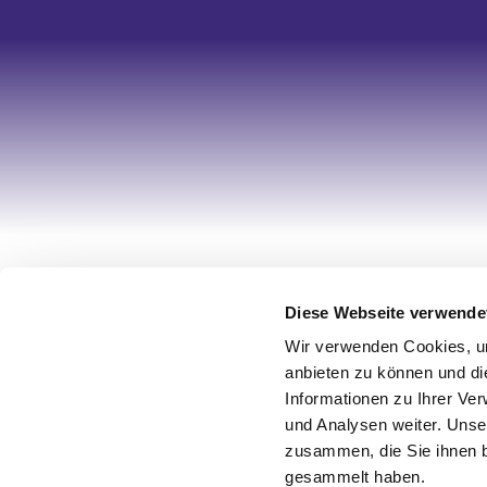
Ihr Account
Informa
Diese Webseite verwende
Registrieren
Über uns
Wir verwenden Cookies, um
Mein Account
Impress
anbieten zu können und di
Informationen zu Ihrer Ve
Wunschliste
AGB / Wi
und Analysen weiter. Unse
Warenkorb
Datensch
zusammen, die Sie ihnen b
Zur Kasse
Vertrag w
gesammelt haben.