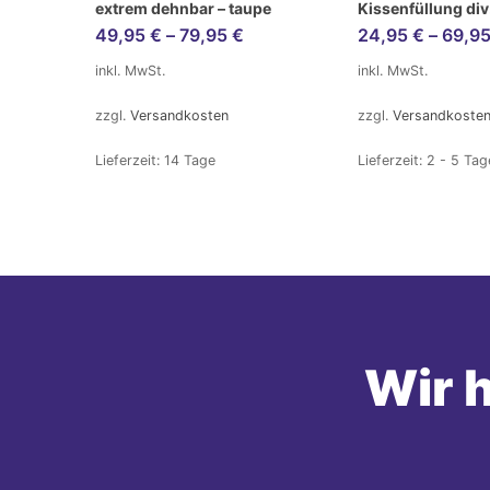
extrem dehnbar – taupe
Kissenfüllung di
49,95
€
–
79,95
€
24,95
€
–
69,9
inkl. MwSt.
inkl. MwSt.
zzgl.
Versandkosten
zzgl.
Versandkoste
Lieferzeit:
14 Tage
Lieferzeit:
2 - 5 Tag
Wir h