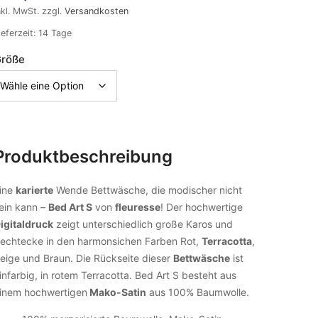
nkl. MwSt.
zzgl.
Versandkosten
ieferzeit:
14 Tage
röße
Produktbeschreibung
ine
karierte
Wende Bettwäsche, die modischer nicht
ein kann –
Bed Art S
von
fleuresse
! Der hochwertige
igitaldruck
zeigt unterschiedlich große Karos und
echtecke in den harmonsichen Farben Rot,
Terracotta
,
eige und Braun. Die Rückseite dieser
Bettwäsche
ist
infarbig, in rotem Terracotta. Bed Art S besteht aus
inem hochwertigen
Mako-Satin
aus 100% Baumwolle.