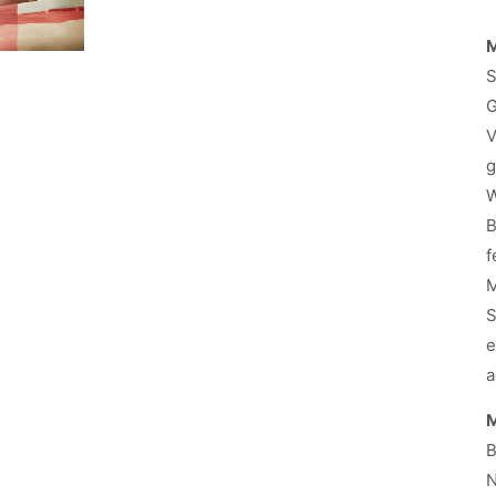
M
S
G
V
g
W
B
f
M
S
e
a
M
B
N