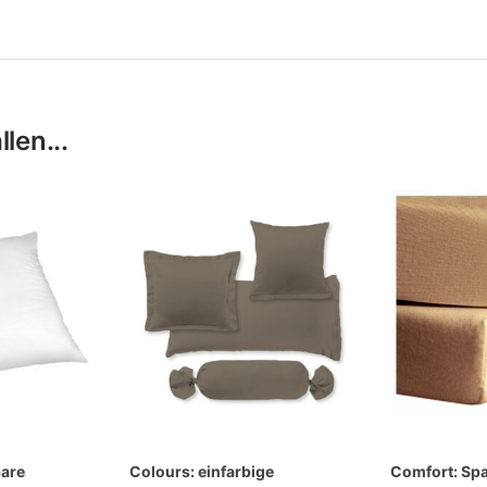
len...
bare
Colours: einfarbige
Comfort: Sp