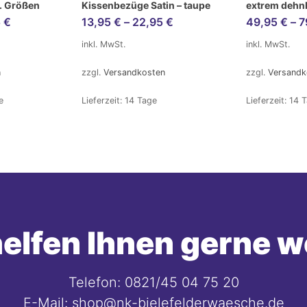
v. Größen
Kissenbezüge Satin – taupe
extrem dehn
5
€
13,95
€
–
22,95
€
49,95
€
–
7
inkl. MwSt.
inkl. MwSt.
n
zzgl.
Versandkosten
zzgl.
Versandk
e
Lieferzeit:
14 Tage
Lieferzeit:
14 
elfen Ihnen gerne w
Telefon: 0821/45 04 75 20
E-Mail: shop@nk-bielefelderwaesche.de