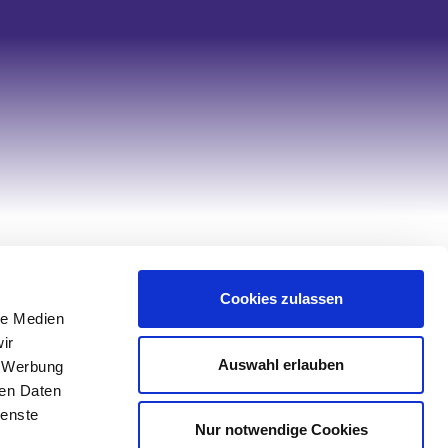
Hilfe & Service
Cookies zulassen
Kontakt
le Medien
Service
ir
Auswahl erlauben
, Werbung
Retourenportal
ren Daten
Sonderanfertigung Tischwäsche
ienste
Nur notwendige Cookies
Sonderanfertigung Spannbettlaken