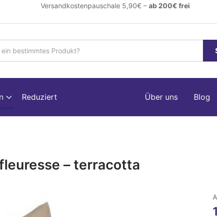
ersandkostenpauschale 5,90€ –
ab 200€ frei
en
Reduziert
Über uns
Blog
leuresse – terracotta
A