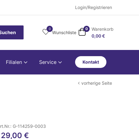
Login/Registrieren
Warenkorb
0
0
Suchen
Wunschliste
0,00
€
Filialen
Service
Kontakt
vorherige Seite
rt.Nr.: G-114259-0003
129,00
€