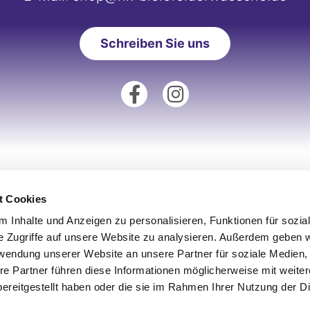
Schreiben Sie uns
tionen
Unsere Fillialen
t Cookies
Standort Augsburg
 Inhalte und Anzeigen zu personalisieren, Funktionen für sozia
um
Standort Aachen
e Zugriffe auf unsere Website zu analysieren. Außerdem geben w
rwendung unserer Website an unsere Partner für soziale Medien
derrufsrecht
Standort Köln
re Partner führen diese Informationen möglicherweise mit weite
utz
Standort Münster
ereitgestellt haben oder die sie im Rahmen Ihrer Nutzung der D
iderrufen
Standort Ulm