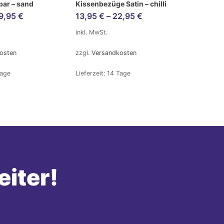
bar – sand
Kissenbezüge Satin – chilli
9,95
€
13,95
€
–
22,95
€
inkl. MwSt.
osten
zzgl.
Versandkosten
Tage
Lieferzeit:
14 Tage
eiter!