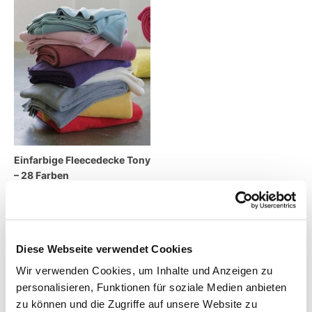
Einfarbige Fleecedecke Tony
– 28 Farben
65,95
€
–
89,95
€
inkl. MwSt.
zzgl.
Versandkosten
Diese Webseite verwendet Cookies
Wir verwenden Cookies, um Inhalte und Anzeigen zu
Lieferzeit:
7 Tage
personalisieren, Funktionen für soziale Medien anbieten
zu können und die Zugriffe auf unsere Website zu