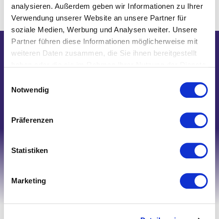
analysieren. Außerdem geben wir Informationen zu Ihrer
Verwendung unserer Website an unsere Partner für
soziale Medien, Werbung und Analysen weiter. Unsere
Partner führen diese Informationen möglicherweise mit
weiteren Daten zusammen, die Sie ihnen bereitgestellt
Wir helfen Ihnen gerne weiter!
haben oder die sie im Rahmen Ihrer Nutzung der Dienste
Telefon: 0821/45 04 75 20
gesammelt haben.
Einwilligungsauswahl
E-Mail: shop@nk-bielefelderwaesche.de
Notwendig
Schreiben Sie uns
Präferenzen
Statistiken
Marketing
Ihr Account