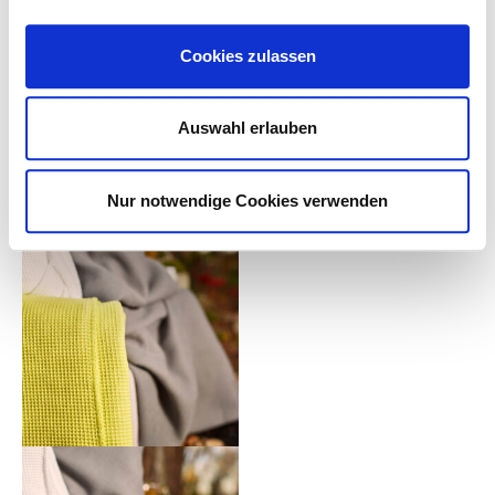
Leinen mit Kordel
Handtücher mit Marienkäfer
84,95
€
9,95
€
–
61,95
€
Cookies zulassen
inkl. MwSt.
inkl. MwSt.
zzgl.
Versandkosten
zzgl.
Versandkosten
Auswahl erlauben
Lieferzeit:
7 Tage
Lieferzeit:
14 Tage
Nur notwendige Cookies verwenden