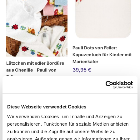
Pauli Dots von Feiler:
Kapuzentuch für Kinder mit
Marienkäfer
Lätzchen mit edler Bordüre
39,95
€
aus Chenille – Pauli von
Feiler
11,95
€
inkl. MwSt.
inkl. MwSt.
Diese Webseite verwendet Cookies
zzgl.
Versandkosten
zzgl.
Versandkosten
Wir verwenden Cookies, um Inhalte und Anzeigen zu
Lieferzeit:
7 Tage
Lieferzeit:
7 Tage
personalisieren, Funktionen für soziale Medien anbieten
zu können und die Zugriffe auf unsere Website zu
analysieren. Außerdem geben wir Informationen zu Ihrer