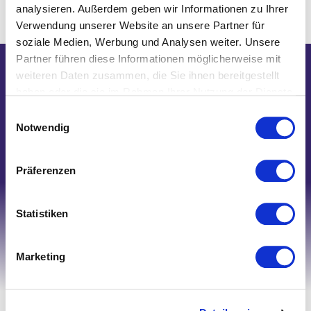
analysieren. Außerdem geben wir Informationen zu Ihrer
Verwendung unserer Website an unsere Partner für
soziale Medien, Werbung und Analysen weiter. Unsere
Partner führen diese Informationen möglicherweise mit
weiteren Daten zusammen, die Sie ihnen bereitgestellt
Wir helfen Ihnen gerne weiter!
haben oder die sie im Rahmen Ihrer Nutzung der Dienste
Telefon: 0821/45 04 75 20
gesammelt haben.
Einwilligungsauswahl
E-Mail: shop@nk-bielefelderwaesche.de
Notwendig
Schreiben Sie uns
Präferenzen
Statistiken
Marketing
Ihr Account