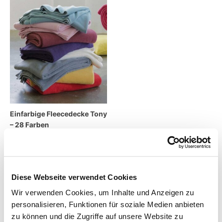
Einfarbige Fleecedecke Tony
– 28 Farben
65,95
€
–
89,95
€
inkl. MwSt.
zzgl.
Versandkosten
Diese Webseite verwendet Cookies
Wir verwenden Cookies, um Inhalte und Anzeigen zu
Lieferzeit:
7 Tage
personalisieren, Funktionen für soziale Medien anbieten
zu können und die Zugriffe auf unsere Website zu