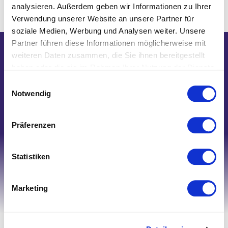
analysieren. Außerdem geben wir Informationen zu Ihrer
Verwendung unserer Website an unsere Partner für
soziale Medien, Werbung und Analysen weiter. Unsere
Partner führen diese Informationen möglicherweise mit
weiteren Daten zusammen, die Sie ihnen bereitgestellt
Wir helfen Ihnen gerne weiter!
haben oder die sie im Rahmen Ihrer Nutzung der Dienste
Telefon: 0821/45 04 75 20
gesammelt haben.
Einwilligungsauswahl
E-Mail: shop@nk-bielefelderwaesche.de
Notwendig
Schreiben Sie uns
Präferenzen
Statistiken
Marketing
Ihr Account