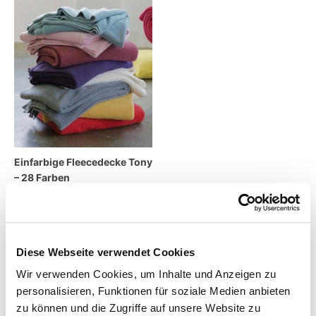
Einfarbige Fleecedecke Tony
– 28 Farben
65,95
€
–
89,95
€
inkl. MwSt.
zzgl.
Versandkosten
Diese Webseite verwendet Cookies
Wir verwenden Cookies, um Inhalte und Anzeigen zu
Lieferzeit:
7 Tage
personalisieren, Funktionen für soziale Medien anbieten
zu können und die Zugriffe auf unsere Website zu