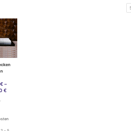
ecken
on
€
–
00
€
.
osten
:
2 - 5