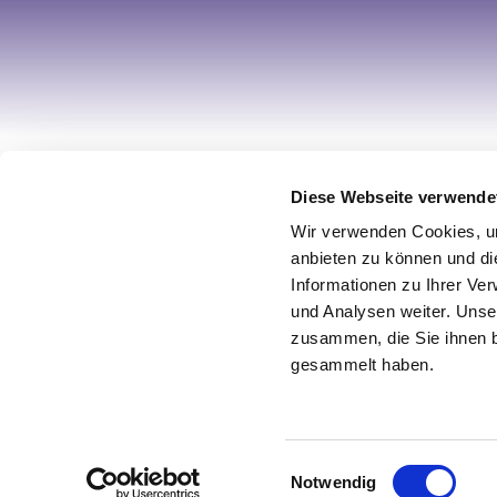
Ihr Account
Informa
Diese Webseite verwende
Wir verwenden Cookies, um
Registrieren
Über uns
anbieten zu können und di
Mein Account
Impress
Informationen zu Ihrer Ve
Wunschliste
AGB / Wi
und Analysen weiter. Unse
zusammen, die Sie ihnen b
Warenkorb
Datensch
gesammelt haben.
Zur Kasse
Vertrag w
© 2026 Design by netz & werk
Einwilligungsauswahl
Notwendig