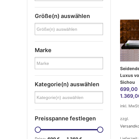
Größe(n) auswählen
Marke
Seidend
Luxus v
Sichou
Kategorie(n) auswählen
699,00
1.369,
inkl. MwSt
Preisspanne festlegen
zzgl.
Versandk
Price:
699 €
—
1.369 €
Lieferzeit