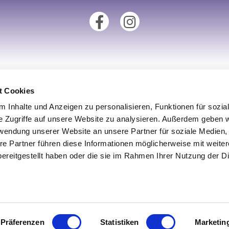
tionen
Unsere Fillialen
t Cookies
 Inhalte und Anzeigen zu personalisieren, Funktionen für sozia
Standort Augsburg
e Zugriffe auf unsere Website zu analysieren. Außerdem geben w
um
Standort Aachen
rwendung unserer Website an unsere Partner für soziale Medien
derrufsrecht
Standort Köln
re Partner führen diese Informationen möglicherweise mit weite
ereitgestellt haben oder die sie im Rahmen Ihrer Nutzung der D
utz
Standort Münster
iderrufen
Standort Ulm
Präferenzen
Statistiken
Marketin