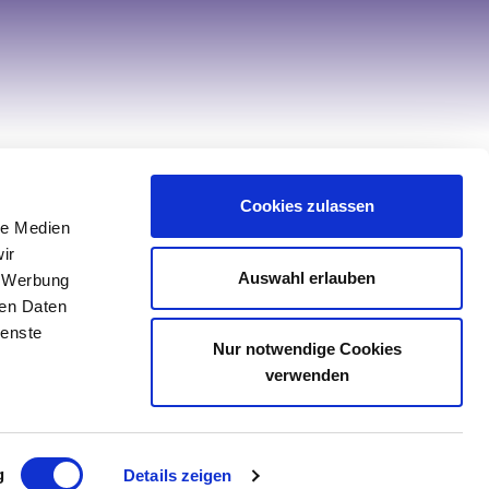
Hilfe & Service
Cookies zulassen
le Medien
Kontakt
ir
Service
Auswahl erlauben
, Werbung
Retourenportal
ren Daten
ienste
Sonderanfertigung Tischwäsche
Nur notwendige Cookies
Sonderanfertigung Spannbettlaken
verwenden
g
Details zeigen