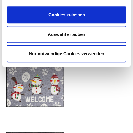
Terra, 50x75cm
Ding Dong, 50x75cm
47,95
€
47,95
€
Cookies zulassen
inkl. MwSt.
inkl. MwSt.
zzgl.
Versandkosten
zzgl.
Versandkosten
Auswahl erlauben
Lieferzeit:
2 - 5 Tage
Lieferzeit:
2 - 5 Tage
Nur notwendige Cookies verwenden