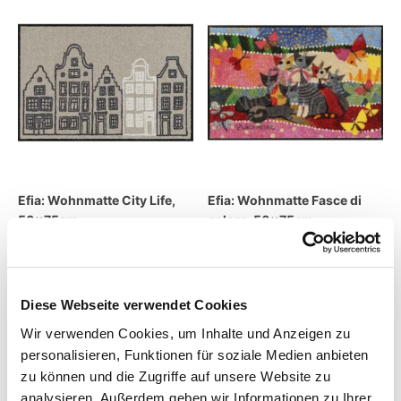
Efia: Wohnmatte City Life,
Efia: Wohnmatte Fasce di
50x75cm
colore, 50x75cm
47,95
€
47,95
€
inkl. MwSt.
inkl. MwSt.
Diese Webseite verwendet Cookies
zzgl.
Versandkosten
zzgl.
Versandkosten
Wir verwenden Cookies, um Inhalte und Anzeigen zu
Lieferzeit:
2 - 5 Tage
Lieferzeit:
7 Tage
personalisieren, Funktionen für soziale Medien anbieten
zu können und die Zugriffe auf unsere Website zu
analysieren. Außerdem geben wir Informationen zu Ihrer