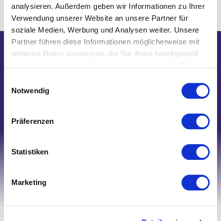
analysieren. Außerdem geben wir Informationen zu Ihrer
Verwendung unserer Website an unsere Partner für
soziale Medien, Werbung und Analysen weiter. Unsere
Partner führen diese Informationen möglicherweise mit
weiteren Daten zusammen, die Sie ihnen bereitgestellt
Wir helfen Ihnen gerne weiter!
haben oder die sie im Rahmen Ihrer Nutzung der Dienste
Telefon: 0821/45 04 75 20
gesammelt haben.
Einwilligungsauswahl
E-Mail: shop@nk-bielefelderwaesche.de
Notwendig
Schreiben Sie uns
Präferenzen
Statistiken
Marketing
Ihr Account