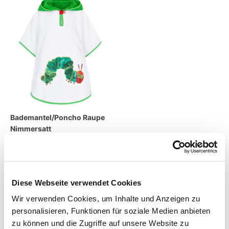
Bademantel/Poncho Raupe
Nimmersatt
44,90
€
–
54,90
€
inkl. MwSt.
zzgl.
Versandkosten
Diese Webseite verwendet Cookies
Wir verwenden Cookies, um Inhalte und Anzeigen zu
Lieferzeit:
2 - 5 Tage
personalisieren, Funktionen für soziale Medien anbieten
zu können und die Zugriffe auf unsere Website zu