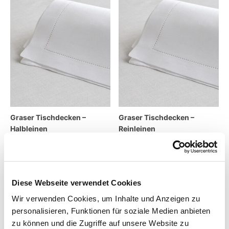
Graser Tischdecken –
Graser Tischdecken –
Halbleinen
Reinleinen
34,00
€
–
669,00
€
37,00
€
–
423,00
€
inkl. MwSt.
inkl. MwSt.
zzgl.
Versandkosten
zzgl.
Versandkosten
Diese Webseite verwendet Cookies
Wir verwenden Cookies, um Inhalte und Anzeigen zu
Lieferzeit:
14 Tage
Lieferzeit:
14 Tage
personalisieren, Funktionen für soziale Medien anbieten
zu können und die Zugriffe auf unsere Website zu