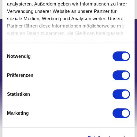
analysieren. Außerdem geben wir Informationen zu Ihrer
Verwendung unserer Website an unsere Partner für
soziale Medien, Werbung und Analysen weiter. Unsere
Partner führen diese Informationen möglicherweise mit
weiteren Daten zusammen, die Sie ihnen bereitgestellt
Wir helfen Ihnen gerne weiter!
haben oder die sie im Rahmen Ihrer Nutzung der Dienste
Telefon: 0821/45 04 75 20
gesammelt haben.
Einwilligungsauswahl
E-Mail: shop@nk-bielefelderwaesche.de
Notwendig
Schreiben Sie uns
Präferenzen
Statistiken
Marketing
Ihr Account