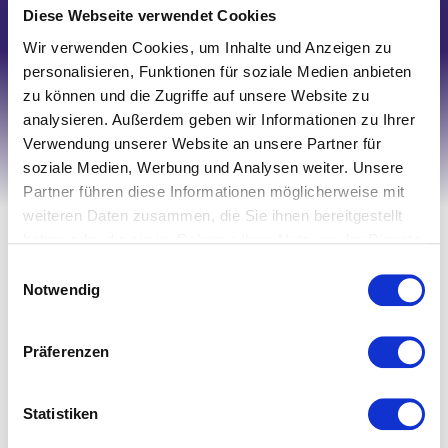
Schreiben Sie uns
Diese Webseite verwendet Cookies
Wir verwenden Cookies, um Inhalte und Anzeigen zu
personalisieren, Funktionen für soziale Medien anbieten
zu können und die Zugriffe auf unsere Website zu
analysieren. Außerdem geben wir Informationen zu Ihrer
Verwendung unserer Website an unsere Partner für
soziale Medien, Werbung und Analysen weiter. Unsere
Partner führen diese Informationen möglicherweise mit
weiteren Daten zusammen, die Sie ihnen bereitgestellt
Ihr Account
haben oder die sie im Rahmen Ihrer Nutzung der Dienste
Registrieren
gesammelt haben.
Einwilligungsauswahl
Notwendig
Mein Account
Wunschliste
Präferenzen
Warenkorb
Zur Kasse
Statistiken
Informationen