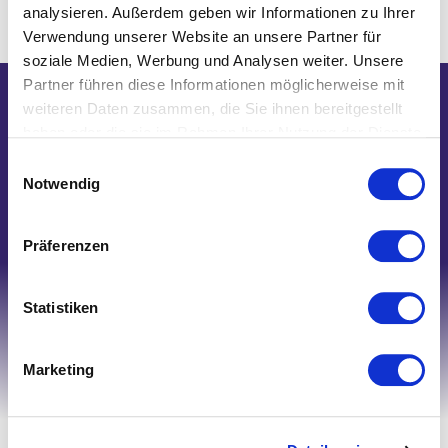
analysieren. Außerdem geben wir Informationen zu Ihrer
Verwendung unserer Website an unsere Partner für
soziale Medien, Werbung und Analysen weiter. Unsere
Partner führen diese Informationen möglicherweise mit
weiteren Daten zusammen, die Sie ihnen bereitgestellt
Wir helfen Ihnen gerne weiter!
haben oder die sie im Rahmen Ihrer Nutzung der Dienste
Telefon: 0821/45 04 75 20
gesammelt haben.
Einwilligungsauswahl
E-Mail: shop@nk-bielefelderwaesche.de
Notwendig
Schreiben Sie uns
Präferenzen
Statistiken
Marketing
Ihr Account