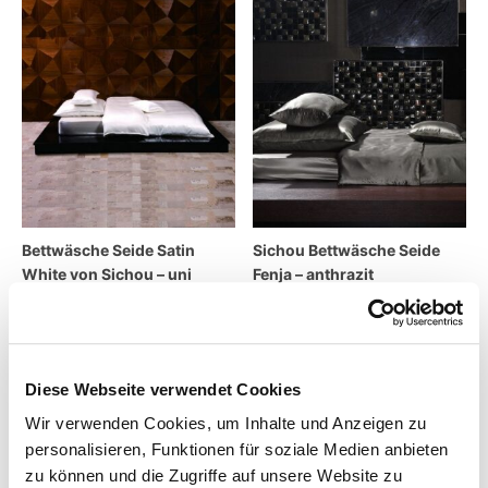
Bettwäsche Seide Satin
Sichou Bettwäsche Seide
White von Sichou – uni
Fenja – anthrazit
499,00
€
–
1.199,00
€
499,00
€
–
1.199,00
€
inkl. MwSt.
inkl. MwSt.
zzgl.
Versandkosten
zzgl.
Versandkosten
Diese Webseite verwendet Cookies
Wir verwenden Cookies, um Inhalte und Anzeigen zu
Lieferzeit:
2 - 5 Tage
Lieferzeit:
2 - 5 Tage
personalisieren, Funktionen für soziale Medien anbieten
zu können und die Zugriffe auf unsere Website zu