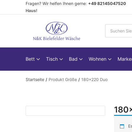
Fragen? Wir helfen Ihnen gerne
:
+49 82145047520
V
Haus!
Bett
Tisch
Bad
Wohnen
Mark
Startseite
Produkt Größe
180x220 Duo
180
Es