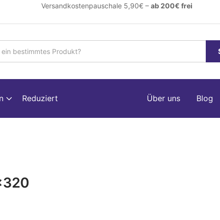
ersandkostenpauschale 5,90€ –
ab 200€ frei
en
Reduziert
Über uns
Blog
x320