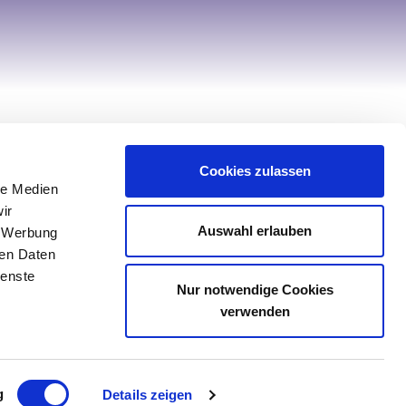
Hilfe & Service
Cookies zulassen
Kontakt
le Medien
Service
ir
Retourenportal
Auswahl erlauben
, Werbung
ren Daten
Sonderanfertigung Tischwäsche
ienste
Sonderanfertigung Spannbettlaken
Nur notwendige Cookies
verwenden
g
Details zeigen