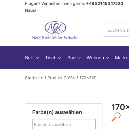
Fragen? Wir helfen Ihnen gerne
:
+49 82145047520
V
Haus!
Bett
Tisch
Bad
Wohnen
Mark
Startseite
Produkt Größe
170x320
170
Farbe(n) auswählen