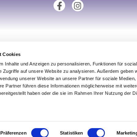
tionen
Unsere Fillialen
t Cookies
Standort Augsburg
 Inhalte und Anzeigen zu personalisieren, Funktionen für sozia
um
Standort Aachen
e Zugriffe auf unsere Website zu analysieren. Außerdem geben w
derrufsrecht
Standort Köln
rwendung unserer Website an unsere Partner für soziale Medien
re Partner führen diese Informationen möglicherweise mit weite
utz
Standort Münster
ereitgestellt haben oder die sie im Rahmen Ihrer Nutzung der D
iderrufen
Standort Ulm
Präferenzen
Statistiken
Marketin