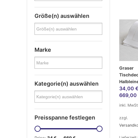
Größe(n) auswählen
Marke
Graser
Tischdec
Halblein
Kategorie(n) auswählen
34,00
669,00
inkl. MwSt
Preisspanne festlegen
zzgl.
Versandk
Price:
34 €
—
669 €
Lieferzeit