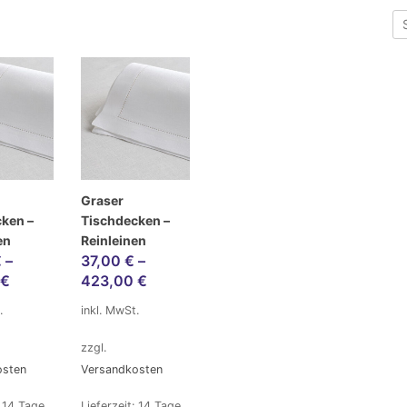
Graser
ken –
Tischdecken –
en
Reinleinen
€
–
37,00
€
–
€
423,00
€
.
inkl. MwSt.
zzgl.
osten
Versandkosten
:
14 Tage
Lieferzeit:
14 Tage