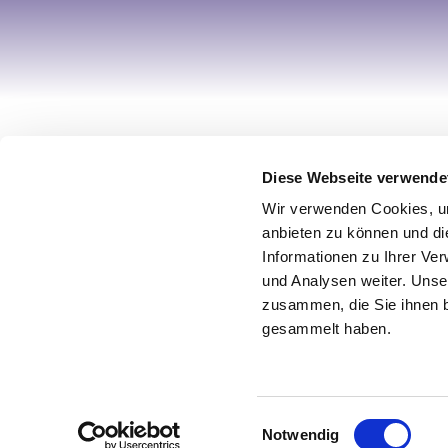
Ihr Account
Informa
Diese Webseite verwende
Registrieren
Über uns
Wir verwenden Cookies, um
Mein Account
Impress
anbieten zu können und di
Wunschliste
AGB / Wi
Informationen zu Ihrer Ve
und Analysen weiter. Unse
Warenkorb
Datensch
zusammen, die Sie ihnen b
Zur Kasse
Vertrag w
gesammelt haben.
© 2026 Design by netz & werk
Einwilligungsauswahl
Notwendig