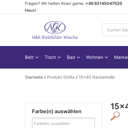
Fragen? Wir helfen Ihnen gerne
:
+49 82145047520
V
Haus!
Bett
Tisch
Bad
Wohnen
Mark
Startseite
Produkt Größe
15x40 Nackenrolle
15x4
Farbe(n) auswählen