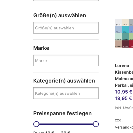
Größe(n) auswählen
Marke
Lorena
Kissenb
Malmö a
Kategorie(n) auswählen
Perkal, e
10,95
€
19,95
€
inkl. MwSt
Preisspanne festlegen
zzgl.
Versandk
Price:
10 €
—
20 €