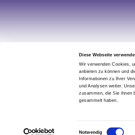
Diese Webseite verwende
Ihr Account
Informa
Wir verwenden Cookies, um
anbieten zu können und di
Registrieren
Über uns
Informationen zu Ihrer Ve
Mein Account
Impress
und Analysen weiter. Unse
Wunschliste
AGB / Wi
zusammen, die Sie ihnen b
Warenkorb
Datensch
gesammelt haben.
Zur Kasse
Vertrag w
Einwilligungsauswahl
© 2026 Design by netz & werk
Notwendig