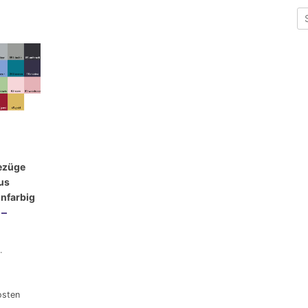
ezüge
us
infarbig
–
.
osten