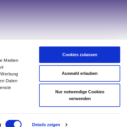
Hilfe & Service
Cookies zulassen
le Medien
ir
Kontakt
Auswahl erlauben
, Werbung
Service
ren Daten
Retourenportal
ienste
Nur notwendige Cookies
Sonderanfertigung Tischwäsche
verwenden
Sonderanfertigung Spannbettlaken
g
Details zeigen