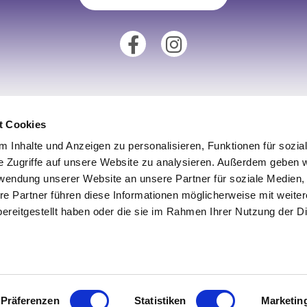
t Cookies
tionen
Unsere Fillialen
 Inhalte und Anzeigen zu personalisieren, Funktionen für sozia
e Zugriffe auf unsere Website zu analysieren. Außerdem geben w
Standort Augsburg
rwendung unserer Website an unsere Partner für soziale Medien
um
Standort Aachen
re Partner führen diese Informationen möglicherweise mit weite
derrufsrecht
Standort Köln
ereitgestellt haben oder die sie im Rahmen Ihrer Nutzung der D
utz
Standort Münster
iderrufen
Standort Ulm
Präferenzen
Statistiken
Marketin