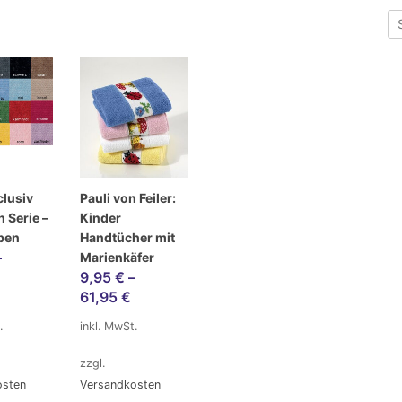
clusiv
Pauli von Feiler:
 Serie –
Kinder
rben
Handtücher mit
–
Marienkäfer
9,95
€
–
61,95
€
.
inkl. MwSt.
zzgl.
osten
Versandkosten