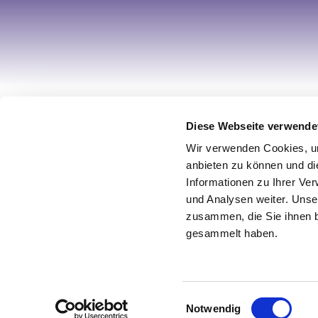
Ihr Account
Informa
Diese Webseite verwende
Wir verwenden Cookies, um
Registrieren
Über uns
anbieten zu können und di
Mein Account
Impress
Informationen zu Ihrer Ve
Wunschliste
AGB / Wi
und Analysen weiter. Unse
zusammen, die Sie ihnen b
Warenkorb
Datensch
gesammelt haben.
Zur Kasse
Vertrag w
© 2026 Design by netz & werk
Einwilligungsauswahl
Notwendig