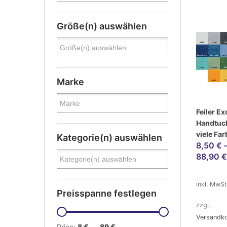
Größe(n) auswählen
Marke
Feiler Ex
Handtuch
viele Fa
Kategorie(n) auswählen
8,50
€
88,90
€
inkl. MwSt
Preisspanne festlegen
zzgl.
Versandk
Price:
8 €
—
89 €