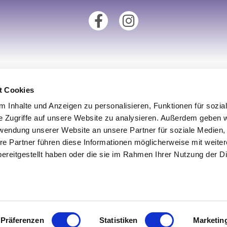
tionen
Unsere Fillialen
t Cookies
 Inhalte und Anzeigen zu personalisieren, Funktionen für sozia
Standort Augsburg
e Zugriffe auf unsere Website zu analysieren. Außerdem geben w
um
Standort Aachen
rwendung unserer Website an unsere Partner für soziale Medien
derrufsrecht
Standort Köln
re Partner führen diese Informationen möglicherweise mit weite
ereitgestellt haben oder die sie im Rahmen Ihrer Nutzung der D
utz
Standort Münster
iderrufen
Standort Ulm
Präferenzen
Statistiken
Marketin