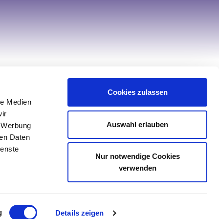
Hilfe & Service
Cookies zulassen
le Medien
Kontakt
ir
Service
Auswahl erlauben
, Werbung
Retourenportal
ren Daten
ienste
Sonderanfertigung Tischwäsche
Nur notwendige Cookies
Sonderanfertigung Spannbettlaken
verwenden
g
Details zeigen