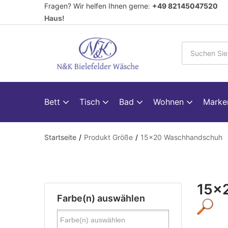
Fragen? Wir helfen Ihnen gerne
:
+49 82145047520
V
Haus!
Bett
Tisch
Bad
Wohnen
Mark
Startseite
Produkt Größe
15x20 Waschhandschuh
15x
Farbe(n) auswählen