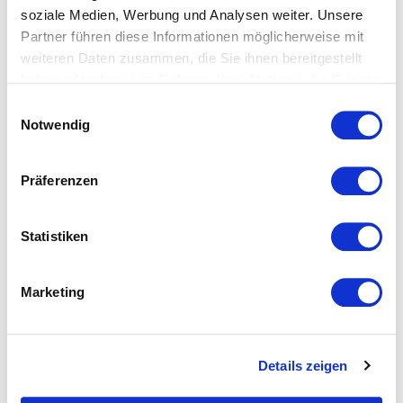
soziale Medien, Werbung und Analysen weiter. Unsere
Partner führen diese Informationen möglicherweise mit
weiteren Daten zusammen, die Sie ihnen bereitgestellt
haben oder die sie im Rahmen Ihrer Nutzung der Dienste
gesammelt haben.
Einwilligungsauswahl
Notwendig
Präferenzen
Statistiken
Marketing
Colours: Spannbettlaken
Colours: Spannbettlaken
Details zeigen
Satin – rose
Satin – schwarz