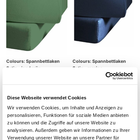
Colours: Spannbettlaken
Colours: Spannbettlaken
Satin – jagdgrün
Satin – marine
39,95
€
–
79,95
€
42,95
€
–
79,95
€
inkl. MwSt.
inkl. MwSt.
Diese Webseite verwendet Cookies
zzgl.
Versandkosten
zzgl.
Versandkosten
Wir verwenden Cookies, um Inhalte und Anzeigen zu
Lieferzeit:
14 Tage
Lieferzeit:
14 Tage
personalisieren, Funktionen für soziale Medien anbieten
zu können und die Zugriffe auf unsere Website zu
analysieren. Außerdem geben wir Informationen zu Ihrer
Verwendung unserer Website an unsere Partner für