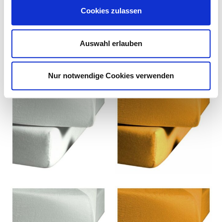
42,95
€
–
79,95
€
42,95
€
–
79,95
€
Cookies zulassen
inkl. MwSt.
inkl. MwSt.
zzgl.
Versandkosten
zzgl.
Versandkosten
Auswahl erlauben
Lieferzeit:
14 Tage
Lieferzeit:
14 Tage
Nur notwendige Cookies verwenden