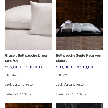
Graser: Bettwäsche Linea
Bettwäsche Seide Fleur von
Streifen
Sichou
255,00
€
–
305,00
€
599,00
€
–
1.319,00
€
inkl. MwSt.
inkl. MwSt.
zzgl.
Versandkosten
zzgl.
Versandkosten
Lieferzeit:
14 Tage
Lieferzeit:
2 - 5 Tage