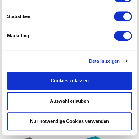
Statistiken
Marketing
Handtuch Abituch 2026 –
Reduziert! Einfarbige
pink
Handtücher von N&K
Details zeigen
Bielefelder Wäsche
24,95
€
2,95
€
–
29,95
€
Cookies zulassen
inkl. MwSt.
inkl. MwSt.
zzgl.
Versandkosten
zzgl.
Versandkosten
Auswahl erlauben
Lieferzeit:
2 - 5 Tage
Lieferzeit:
2 - 5 Tage
Nur notwendige Cookies verwenden