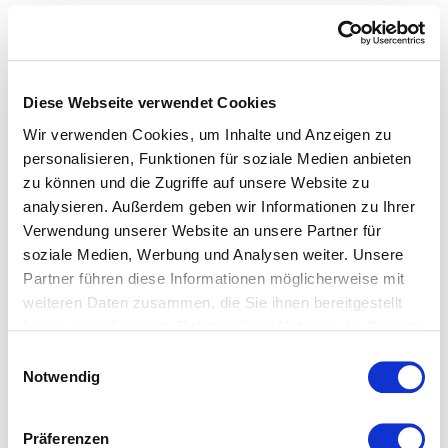
24,95
€
24,95
€
inkl. MwSt.
inkl. MwSt.
zzgl.
Versandkosten
zzgl.
Versandkosten
Diese Webseite verwendet Cookies
Lieferzeit:
2 - 5 Tage
Lieferzeit:
2 - 5 Tage
Wir verwenden Cookies, um Inhalte und Anzeigen zu
personalisieren, Funktionen für soziale Medien anbieten
zu können und die Zugriffe auf unsere Website zu
Sale
analysieren. Außerdem geben wir Informationen zu Ihrer
Verwendung unserer Website an unsere Partner für
soziale Medien, Werbung und Analysen weiter. Unsere
Partner führen diese Informationen möglicherweise mit
weiteren Daten zusammen, die Sie ihnen bereitgestellt
haben oder die sie im Rahmen Ihrer Nutzung der Dienste
gesammelt haben.
Einwilligungsauswahl
Notwendig
Präferenzen