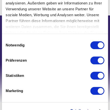
analysieren. Außerdem geben wir Informationen zu Ihrer
Verwendung unserer Website an unsere Partner für
soziale Medien, Werbung und Analysen weiter. Unsere
Partner führen diese Informationen möglicherweise mit
weiteren Daten zusammen, die Sie ihnen bereitgestellt
Wir helfen Ihnen gerne weiter!
haben oder die sie im Rahmen Ihrer Nutzung der Dienste
Telefon: 0821/45 04 75 20
gesammelt haben.
Einwilligungsauswahl
E-Mail: shop@nk-bielefelderwaesche.de
Notwendig
Schreiben Sie uns
Präferenzen
Statistiken
Marketing
Ihr Account