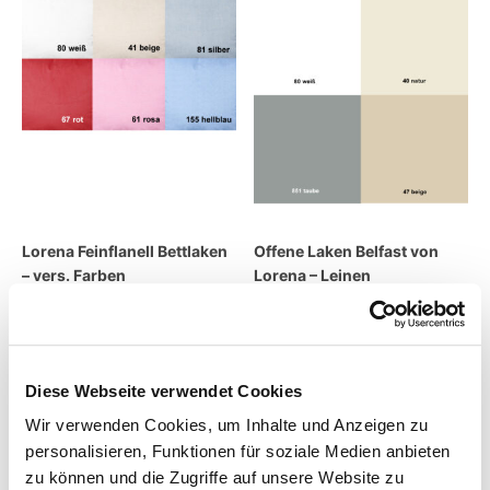
Lorena Feinflanell Bettlaken
Offene Laken Belfast von
– vers. Farben
Lorena – Leinen
39,95
€
–
99,95
€
109,00
€
–
189,00
€
inkl. MwSt.
inkl. MwSt.
zzgl.
Versandkosten
zzgl.
Versandkosten
Diese Webseite verwendet Cookies
Wir verwenden Cookies, um Inhalte und Anzeigen zu
Lieferzeit:
14 Tage
Lieferzeit:
4 Wochen
personalisieren, Funktionen für soziale Medien anbieten
zu können und die Zugriffe auf unsere Website zu