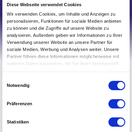
Schreiben Sie uns
Diese Webseite verwendet Cookies
Wir verwenden Cookies, um Inhalte und Anzeigen zu
personalisieren, Funktionen für soziale Medien anbieten
zu können und die Zugriffe auf unsere Website zu
analysieren. Außerdem geben wir Informationen zu Ihrer
Verwendung unserer Website an unsere Partner für
soziale Medien, Werbung und Analysen weiter. Unsere
Partner führen diese Informationen möglicherweise mit
weiteren Daten zusammen, die Sie ihnen bereitgestellt
Ihr Account
haben oder die sie im Rahmen Ihrer Nutzung der Dienste
Registrieren
gesammelt haben.
Einwilligungsauswahl
Notwendig
Mein Account
Wunschliste
Präferenzen
Warenkorb
Zur Kasse
Statistiken
Informationen