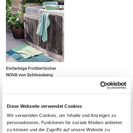
Einfarbige Frottiertücher
NOVA von Schlossberg
8,00
€
–
90,00
€
inkl. MwSt.
zzgl.
Versandkosten
Diese Webseite verwendet Cookies
Wir verwenden Cookies, um Inhalte und Anzeigen zu
Lieferzeit:
14 Tage
personalisieren, Funktionen für soziale Medien anbieten
zu können und die Zugriffe auf unsere Website zu