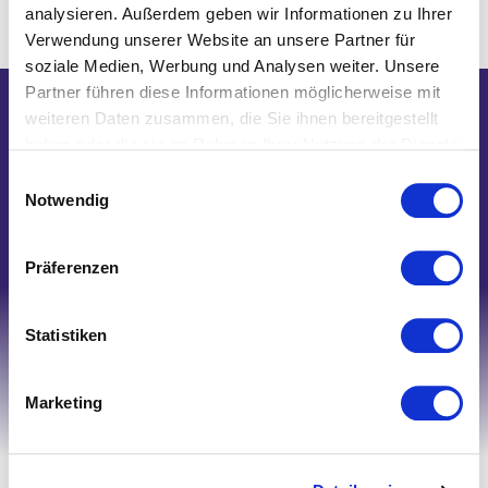
analysieren. Außerdem geben wir Informationen zu Ihrer
Verwendung unserer Website an unsere Partner für
soziale Medien, Werbung und Analysen weiter. Unsere
Partner führen diese Informationen möglicherweise mit
weiteren Daten zusammen, die Sie ihnen bereitgestellt
Wir helfen Ihnen gerne weiter!
haben oder die sie im Rahmen Ihrer Nutzung der Dienste
Telefon: 0821/45 04 75 20
gesammelt haben.
Einwilligungsauswahl
E-Mail: shop@nk-bielefelderwaesche.de
Notwendig
Schreiben Sie uns
Präferenzen
Statistiken
Marketing
Ihr Account