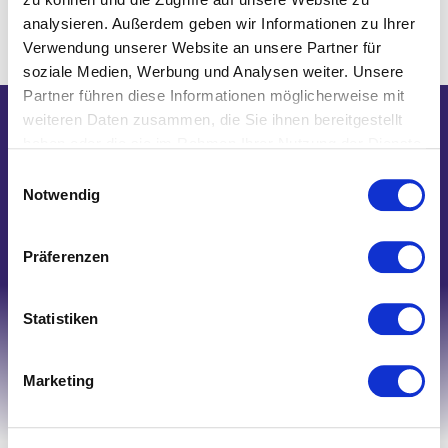
analysieren. Außerdem geben wir Informationen zu Ihrer
Verwendung unserer Website an unsere Partner für
soziale Medien, Werbung und Analysen weiter. Unsere
Partner führen diese Informationen möglicherweise mit
weiteren Daten zusammen, die Sie ihnen bereitgestellt
Wir helfen Ihnen gerne weiter!
haben oder die sie im Rahmen Ihrer Nutzung der Dienste
Telefon: 0821/45 04 75 20
gesammelt haben.
Einwilligungsauswahl
Notwendig
E-Mail: shop@nk-bielefelderwaesche.de
Schreiben Sie uns
Präferenzen
Statistiken
Marketing