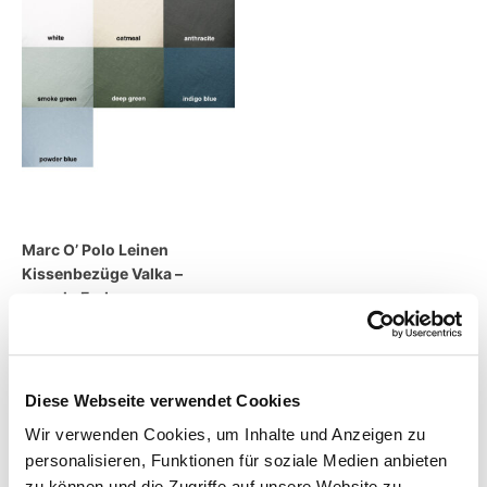
Marc O’ Polo Leinen
Kissenbezüge Valka –
versch. Farben
39,95
€
–
59,95
€
inkl. MwSt.
Diese Webseite verwendet Cookies
zzgl.
Versandkosten
Wir verwenden Cookies, um Inhalte und Anzeigen zu
Lieferzeit:
14 Tage
personalisieren, Funktionen für soziale Medien anbieten
zu können und die Zugriffe auf unsere Website zu