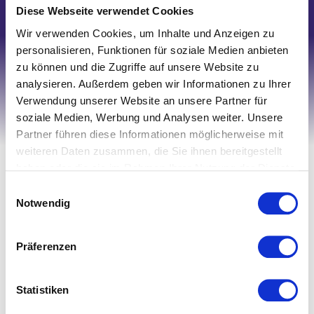
Schreiben Sie uns
Diese Webseite verwendet Cookies
Wir verwenden Cookies, um Inhalte und Anzeigen zu
personalisieren, Funktionen für soziale Medien anbieten
zu können und die Zugriffe auf unsere Website zu
analysieren. Außerdem geben wir Informationen zu Ihrer
Verwendung unserer Website an unsere Partner für
soziale Medien, Werbung und Analysen weiter. Unsere
Partner führen diese Informationen möglicherweise mit
weiteren Daten zusammen, die Sie ihnen bereitgestellt
Ihr Account
haben oder die sie im Rahmen Ihrer Nutzung der Dienste
Registrieren
gesammelt haben.
Einwilligungsauswahl
Notwendig
Mein Account
Wunschliste
Präferenzen
Warenkorb
Zur Kasse
Statistiken
Informationen