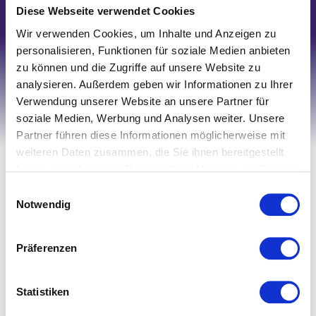
Schreiben Sie uns
Diese Webseite verwendet Cookies
Wir verwenden Cookies, um Inhalte und Anzeigen zu
personalisieren, Funktionen für soziale Medien anbieten
zu können und die Zugriffe auf unsere Website zu
analysieren. Außerdem geben wir Informationen zu Ihrer
Verwendung unserer Website an unsere Partner für
soziale Medien, Werbung und Analysen weiter. Unsere
Partner führen diese Informationen möglicherweise mit
weiteren Daten zusammen, die Sie ihnen bereitgestellt
Ihr Account
haben oder die sie im Rahmen Ihrer Nutzung der Dienste
Registrieren
gesammelt haben.
Einwilligungsauswahl
Notwendig
Mein Account
Wunschliste
Präferenzen
Warenkorb
Zur Kasse
Statistiken
Informationen