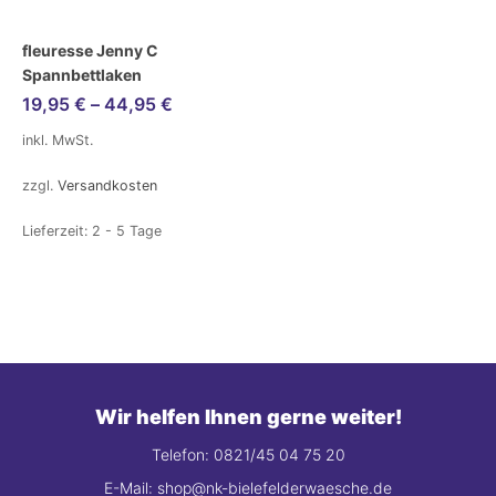
fleuresse Jenny C
Spannbettlaken
19,95
€
–
44,95
€
inkl. MwSt.
zzgl.
Versandkosten
Lieferzeit:
2 - 5 Tage
Wir helfen Ihnen gerne weiter!
Telefon: 0821/45 04 75 20
E-Mail: shop@nk-bielefelderwaesche.de