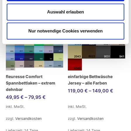
Auswahl erlauben
Nur notwendige Cookies verwenden
fleuresse Comfort
einfarbige Bettwäsche
Spannbettlaken – extrem
Jersey – alle Farben
dehnbar
119,00
€
–
149,00
€
49,95
€
–
79,95
€
inkl. MwSt.
inkl. MwSt.
zzgl.
Versandkosten
zzgl.
Versandkosten
Lieferzeit:
14 Tage
Lieferzeit:
14 Tage