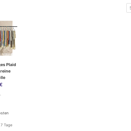
ges Plaid
 reine
lle
€
.
osten
:
7 Tage