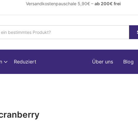
ersandkostenpauschale 5,90€ –
ab 200€ frei
en
Reduziert
Über uns
Blog
cranberry